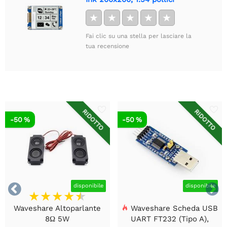
★
★
★
★
★
Fai clic su una stella per lasciare la
tua recensione
RIDOTTO
RIDOTTO
-50 %
-50 %


disponibile
disponibile
Waveshare Altoparlante
Waveshare Scheda USB
8Ω 5W
UART FT232 (Tipo A),