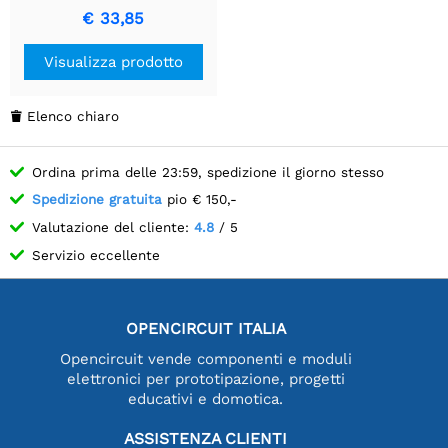
HP 6V
€ 33,85
Visualizza prodotto
Elenco chiaro

Ordina prima delle 23:59, spedizione il giorno stesso
Spedizione gratuita
pio € 150,-
Valutazione del cliente:
4.8
/ 5
Servizio eccellente
OPENCIRCUIT ITALIA
Opencircuit vende componenti e moduli
elettronici per prototipazione, progetti
educativi e domotica.
ASSISTENZA CLIENTI