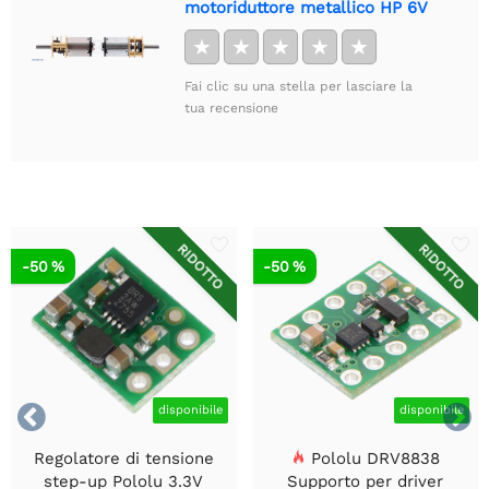
motoriduttore metallico HP 6V
★
★
★
★
★
Fai clic su una stella per lasciare la
tua recensione
RIDOTTO
RIDOTTO
-50 %
-50 %


disponibile
disponibile
Regolatore di tensione
Pololu DRV8838
step-up Pololu 3.3V
Supporto per driver