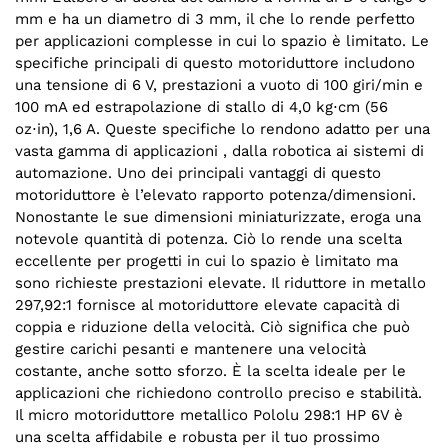
mm e ha un diametro di 3 mm, il che lo rende perfetto
per applicazioni complesse in cui lo spazio è limitato. Le
specifiche principali di questo motoriduttore includono
una tensione di 6 V, prestazioni a vuoto di 100 giri/min e
100 mA ed estrapolazione di stallo di 4,0 kg⋅cm (56
oz⋅in), 1,6 A. Queste specifiche lo rendono adatto per una
vasta gamma di applicazioni , dalla robotica ai sistemi di
automazione. Uno dei principali vantaggi di questo
motoriduttore è l’elevato rapporto potenza/dimensioni.
Nonostante le sue dimensioni miniaturizzate, eroga una
notevole quantità di potenza. Ciò lo rende una scelta
eccellente per progetti in cui lo spazio è limitato ma
sono richieste prestazioni elevate. Il riduttore in metallo
297,92:1 fornisce al motoriduttore elevate capacità di
coppia e riduzione della velocità. Ciò significa che può
gestire carichi pesanti e mantenere una velocità
costante, anche sotto sforzo. È la scelta ideale per le
applicazioni che richiedono controllo preciso e stabilità.
Il micro motoriduttore metallico Pololu 298:1 HP 6V è
una scelta affidabile e robusta per il tuo prossimo