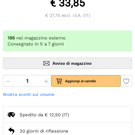
€ 33,85
€ 27,75
escl. I.V.A. (IT)
186
nel magazzino esterno
Consegnato in 5 a 7 giorni
Avviso di magazzino
Aggiungi al carrello
Mostra sconti sul volume
Spedito da
€ 12,50
(IT)
30 giorni di riflessione