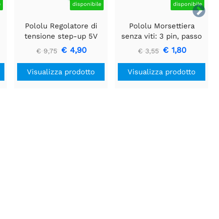
e
disponibile
disponibile

e
Pololu Regolatore di
Pololu Morsettiera
tensione step-up 5V
senza viti: 3 pin, passo
U3V16F5
0,1″, ingresso laterale
€ 4,90
€ 1,80
€ 9,75
€ 3,55
(confezione da 3)
Visualizza prodotto
Visualizza prodotto