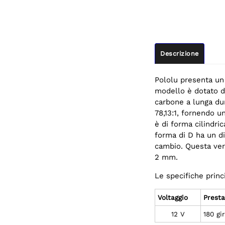
Descrizione
Pololu presenta un
modello è dotato d
carbone a lunga dur
78,13:1, fornendo u
è di forma cilindri
forma di D ha un d
cambio. Questa ver
2 mm.
Le specifiche princ
Voltaggio
Presta
12 V
180 gi