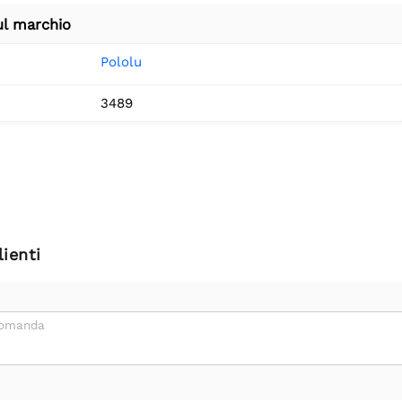
ul marchio
Pololu
3489
ienti
domanda