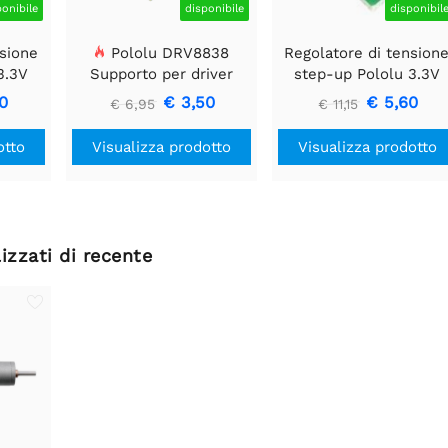
ponibile
disponibile
disponibil
nsione
Pololu DRV8838
Regolatore di tension
3.3V
Supporto per driver
step-up Pololu 3.3V
motore CC a spazzola
U1V11F3
0
€ 3,50
€ 5,60
€ 6,95
€ 11,15
singola
otto
Visualizza prodotto
Visualizza prodotto
izzati di recente