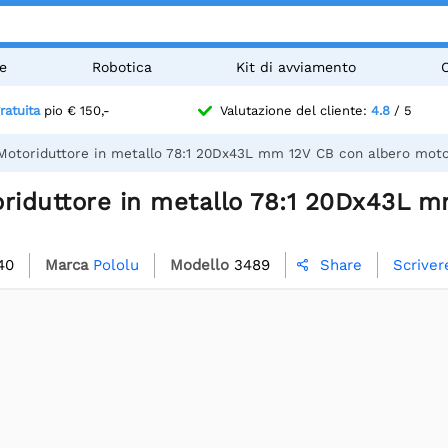
e
Robotica
Kit di avviamento
ratuita
pio € 150,-
Valutazione del cliente:
4.8
/ 5
 Motoriduttore in metallo 78:1 20Dx43L mm 12V CB con albero moto
oriduttore in metallo 78:1 20Dx43L 
40
Marca
Pololu
Modello
3489
Scriver
Share
