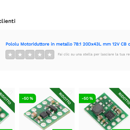
clienti
Pololu Motoriduttore in metallo 78:1 20Dx43L mm 12V CB 
★
★
★
★
★
Fai clic su una stella per lasciare la tua r
IDOTTO
RIDOTTO
RIDOTT
-50 %
-50 %