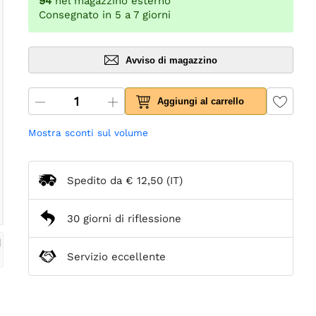
94
nel magazzino esterno
Consegnato in 5 a 7 giorni
Avviso di magazzino
Aggiungi al carrello
Mostra sconti sul volume
Spedito da
€ 12,50
(IT)
30 giorni di riflessione
Servizio eccellente