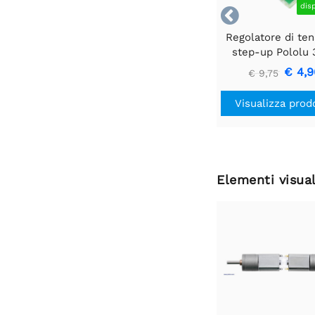
dis

Regolatore di te
step-up Pololu 
U1V10F3
€ 4,9
€ 9,75
Visualizza prod
Elementi visual