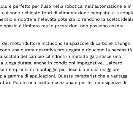
lolu è perfetto per l'uso nella robotica, nell'automazione e in
in cui sono richieste fonti di alimentazione compatte e a coppi
ensioni ridotte e l'elevata potenza lo rendono la scelta ideal
 lo spazio è limitato ma le prestazioni non possono essere
e del motoriduttore includono le spazzole di carbone a lunga
scono una durata operativa prolungata e riducono la necessità
 scatola del cambio cilindrica in metallo garantisce una
a lunga durata, anche in condizioni impegnative. L'albero
ente opzioni di montaggio più flessibili e una maggiore
mpia gamma di applicazioni. Queste caratteristiche e vantaggi
ttore Pololu una scelta eccezionale per le tue esigenze di