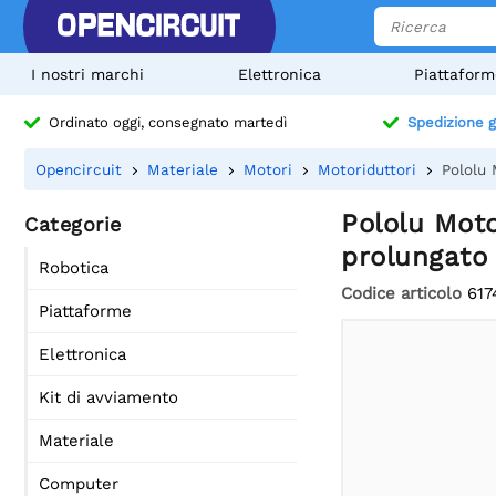
I nostri marchi
Elettronica
Piattaform
Ordinato oggi, consegnato martedì
Spedizione g
Opencircuit
Materiale
Motori
Motoriduttori
Pololu
Pololu Mot
Categorie
prolungato
Robotica
Codice articolo
617
Piattaforme
Elettronica
Kit di avviamento
Materiale
Computer