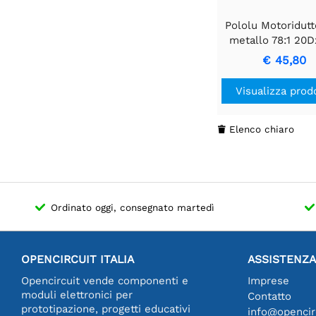
Pololu Motoridutt
metallo 78:1 20
mm 12V CB con a
€ 45,80
motore prolung
Visualizza prod
Elenco chiaro

Ordinato oggi, consegnato martedì
OPENCIRCUIT ITALIA
ASSISTENZA
Opencircuit vende componenti e
Imprese
moduli elettronici per
Contatto
prototipazione, progetti educativi
info@opencirc