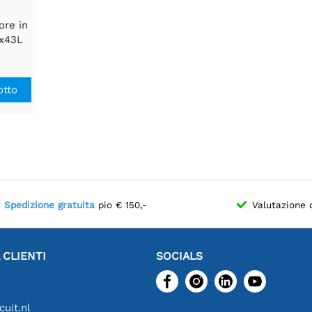
ore in
Dx43L
lbero
ato
otto
Spedizione gratuita
pio € 150,-
Valutazione 
 CLIENTI
SOCIALS
uit.nl