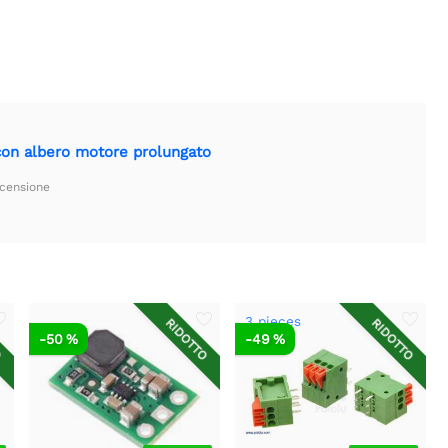
con albero motore prolungato
ecensione
3 pieces
O
RIDOTTO
RIDOTTO
-50 %
-49 %