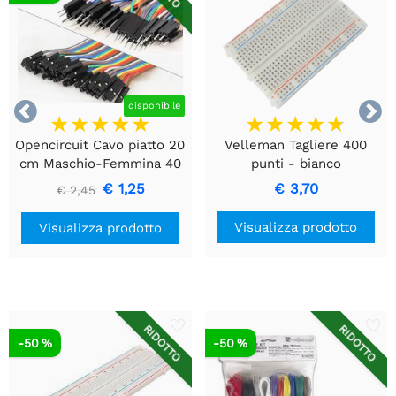


disponibile
Opencircuit Cavo piatto 20
Velleman Tagliere 400
cm Maschio-Femmina 40
punti - bianco
pezzi
€ 1,25
€ 3,70
€ 2,45
Visualizza prodotto
Visualizza prodotto
RIDOTTO
RIDOTTO
-50 %
-50 %