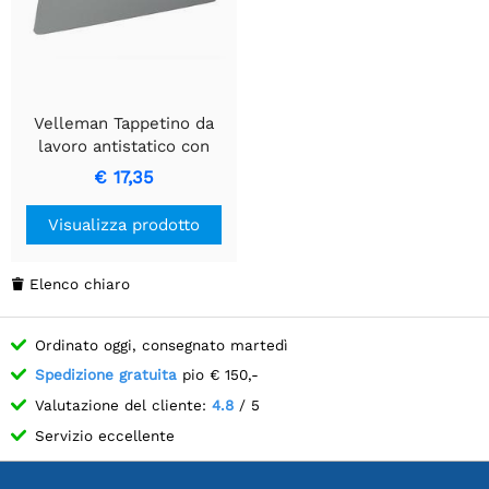
Velleman Tappetino da
lavoro antistatico con
cavo di messa a terra - 30
€ 17,35
x 55 cm
Visualizza prodotto
Elenco chiaro

Ordinato oggi, consegnato martedì
Spedizione gratuita
pio € 150,-
Valutazione del cliente:
4.8
/ 5
Servizio eccellente