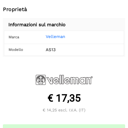
Proprietà
Informazioni sul marchio
Velleman
Marca
AS13
Modello
€ 17,35
€ 14,25
escl. I.V.A. (IT)