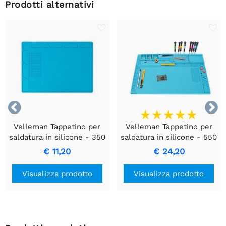
Prodotti alternativi


Velleman Tappetino per
Velleman Tappetino per
saldatura in silicone - 350
saldatura in silicone - 550
x 250 mm - blu - AS19
x 350 mm
€ 11,20
€ 24,20
Visualizza prodotto
Visualizza prodotto