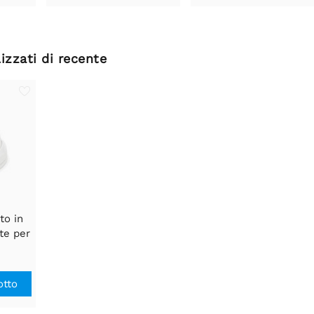
izzati di recente
to in
te per
P101 e
otto