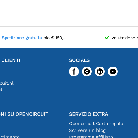
Spedizione gratuita
pio € 150,-
Valutazione 
 CLIENTI
SOCIALS
uit.nl
3
NI SU OPENCIRCUIT
SERVIZIO EXTRA
Opencircuit Carta regalo
Scrivere un blog
ortimento
Programma affiliato