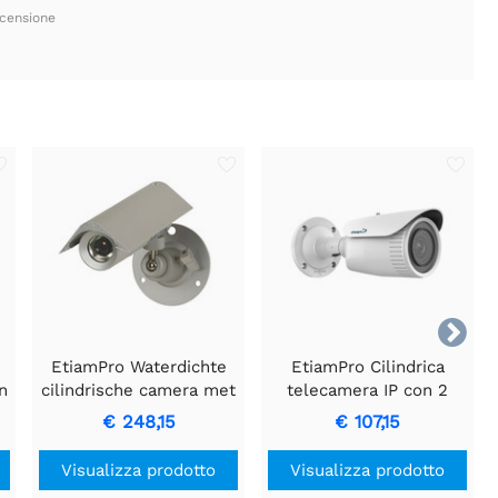
ecensione

EtiamPro Waterdichte
EtiamPro Cilindrica
n
cilindrische camera met
telecamera IP con 2
IP68-
megapixel e visione
€ 248,15
€ 107,15
beschermingsgraad
notturna.
Visualizza prodotto
Visualizza prodotto