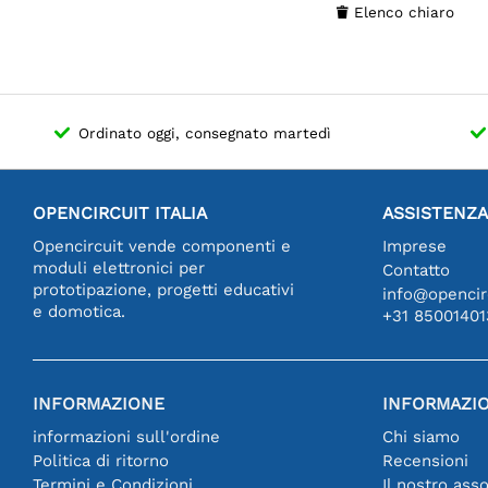
Elenco chiaro

Ordinato oggi, consegnato martedì
OPENCIRCUIT ITALIA
ASSISTENZA
Opencircuit vende componenti e
Imprese
moduli elettronici per
Contatto
prototipazione, progetti educativi
info@opencirc
e domotica.
+31 85001401
INFORMAZIONE
INFORMAZIO
informazioni sull'ordine
Chi siamo
Politica di ritorno
Recensioni
Termini e Condizioni
Il nostro ass