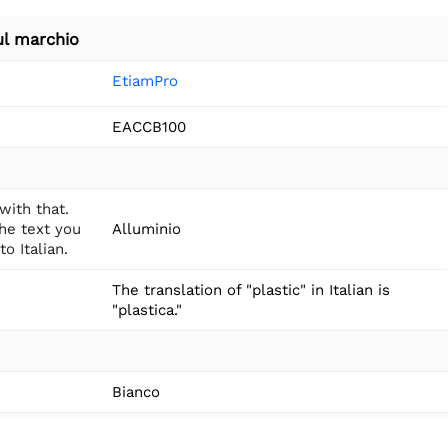
ul marchio
EtiamPro
EACCB100
with that.
he text you
Alluminio
o Italian.
The translation of "plastic" in Italian is
"plastica."
Bianco