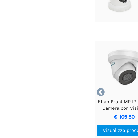

EtiamPro 4 MP I
Camera con Vis
Notturna e P
€ 105,50
Visualizza prod