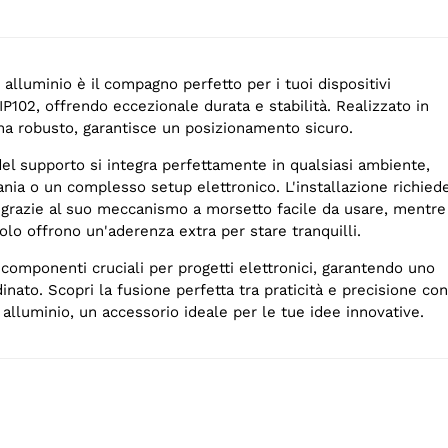
alluminio è il compagno perfetto per i tuoi dispositivi
102, offrendo eccezionale durata e stabilità. Realizzato in
ma robusto, garantisce un posizionamento sicuro.
del supporto si integra perfettamente in qualsiasi ambiente,
vania o un complesso setup elettronico. L'installazione richied
 grazie al suo meccanismo a morsetto facile da usare, mentre
volo offrono un'aderenza extra per stare tranquilli.
componenti cruciali per progetti elettronici, garantendo uno
inato. Scopri la fusione perfetta tra praticità e precisione con
alluminio, un accessorio ideale per le tue idee innovative.