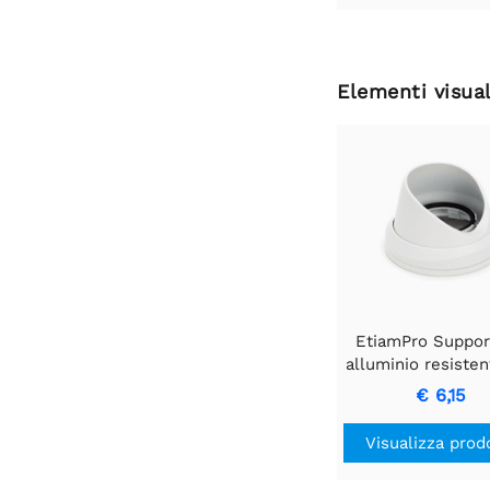
Elementi visual
EtiamPro Suppor
alluminio resisten
dispositivi ECAMI
€ 6,15
ECAMIP102.
Visualizza prod