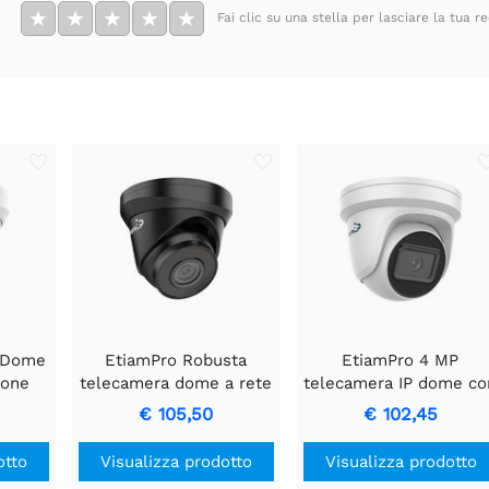
★
★
★
★
★
Fai clic su una stella per lasciare la tua r
P Dome
EtiamPro Robusta
EtiamPro 4 MP
ione
telecamera dome a rete
telecamera IP dome co
oE
IP da 4 MP per interni
eccellente sensibilità
€ 105,50
€ 102,45
ed esterni
alla luce e visione
notturna.
otto
Visualizza prodotto
Visualizza prodotto