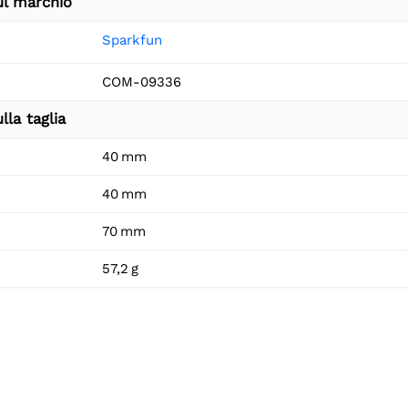
ul marchio
Sparkfun
COM-09336
lla taglia
40 mm
40 mm
70 mm
57,2 g