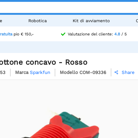
e
Robotica
Kit di avviamento
ratuita
pio € 150,-
Valutazione del cliente:
4.8
/ 5
ottone concavo - Rosso
753
Marca
Sparkfun
Modello
COM-09336
Share
