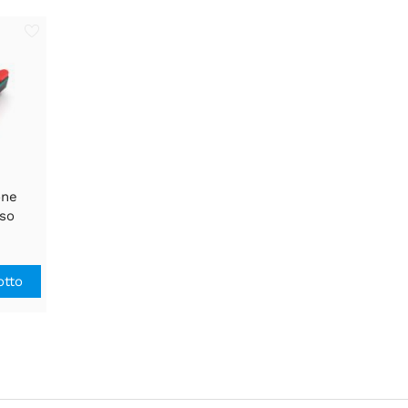
one
so
otto