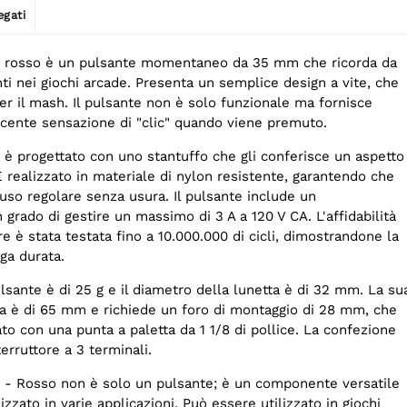
egati
vo rosso è un pulsante momentaneo da 35 mm che ricorda da
nti nei giochi arcade. Presenta un semplice design a vite, che
er il mash. Il pulsante non è solo funzionale ma fornisce
cente sensazione di "clic" quando viene premuto.
 è progettato con uno stantuffo che gli conferisce un aspetto
È realizzato in materiale di nylon resistente, garantendo che
'uso regolare senza usura. Il pulsante include un
n grado di gestire un massimo di 3 A a 120 V CA. L'affidabilità
re è stata testata fino a 10.000.000 di cicli, dimostrandone la
ga durata.
ulsante è di 25 g e il diametro della lunetta è di 32 mm. La su
a è di 65 mm e richiede un foro di montaggio di 28 mm, che
to con una punta a paletta da 1 1/8 di pollice. La confezione
erruttore a 3 terminali.
o - Rosso non è solo un pulsante; è un componente versatile
zzato in varie applicazioni. Può essere utilizzato in giochi