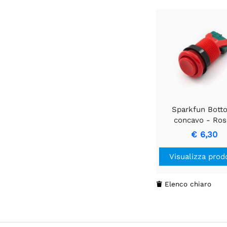
Sparkfun Bott
concavo - Ros
€ 6,30
Visualizza prod
Elenco chiaro
