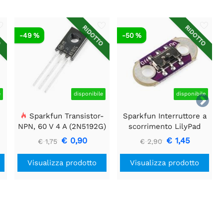
O
RIDOTTO
RIDOTTO
-49 %
-50 %
e
disponibile
disponibile

Sparkfun Transistor-
Sparkfun Interruttore a
NPN, 60 V 4 A (2N5192G)
scorrimento LilyPad
€ 0,90
€ 1,45
€ 1,75
€ 2,90
Visualizza prodotto
Visualizza prodotto