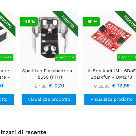
IDOTTO
RIDOTTO
RIDOTT
-48 %
-50 %
ponibile
disponibile
disponibil
sore
Sparkfun Portabatteria -
Breakout IMU 6DoF
ere -
18650 (PTH)
Sparkfun - BMI270
F
(Qwiic)
40
€ 0,70
€ 12,95
€ 1,35
€ 25,85
otto
Visualizza prodotto
Visualizza prodotto
izzati di recente