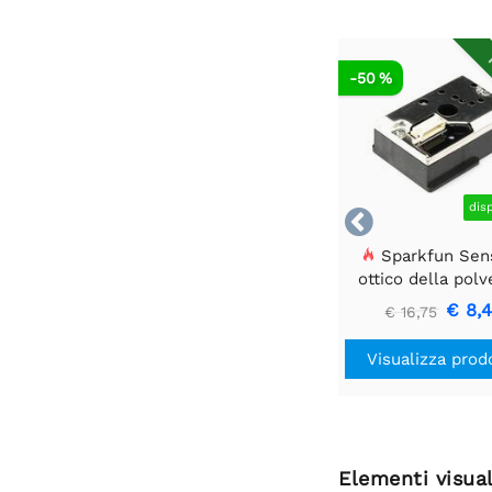
R
-50 %
dis

Sparkfun Sen
ottico della polv
GP2Y1010AU0
€ 8,
€ 16,75
Visualizza prod
Elementi visual