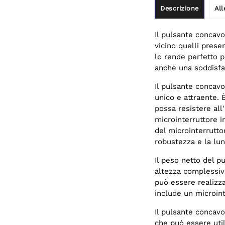
Descrizione
All
Il pulsante conca
vicino quelli prese
lo rende perfetto p
anche una soddisfa
Il pulsante concavo
unico e attraente. 
possa resistere all
microinterruttore i
del microinterrutto
robustezza e la lun
Il peso netto del p
altezza complessiv
può essere realizza
include un microint
Il pulsante concav
che può essere utili