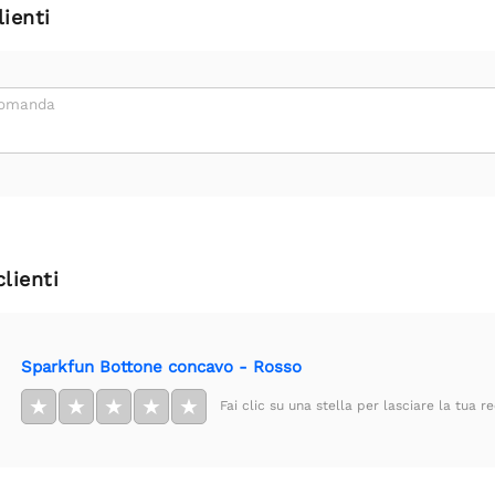
ienti
domanda
clienti
Sparkfun Bottone concavo - Rosso
★
★
★
★
★
Fai clic su una stella per lasciare la tua r