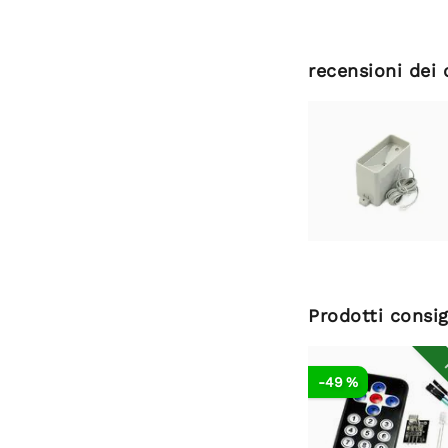
recensioni dei 
Prodotti consig
R
-49 %