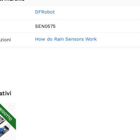
DFRobot
SEN0575
How do Rain Sensors Work
zioni
ativi
IDOTTO