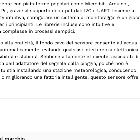
mente con piattaforme popolari come Micro:bit , Arduino ,
i , grazie al supporto di output dati I2C e UART. Insieme a
ity intuitiva, configurare un sistema di monitoraggio è un gioc
r i principianti. Le librerie incluse sono intuitive e
à complesse in processi semplici.
 alla praticità, il fondo cavo del sensore consente all'acqua
 automaticamente, evitando qualsiasi interferenza elettronica
ilità e stabilità. Sebbene altamente efficiente, assicurati di
a dell'adattatore del segnale dalla pioggia, poiché non è
tu stia installando una stazione meteorologica, conducendo
 o migliorando una fattoria intelligente, questo sensore offre
.
ul marchio