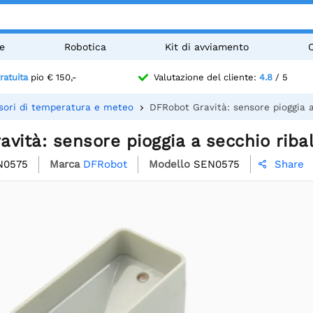
e
Robotica
Kit di avviamento
ratuita
pio € 150,-
Valutazione del cliente:
4.8
/ 5
sori di temperatura e meteo
DFRobot Gravità: sensore pioggia a
vità: sensore pioggia a secchio riba
N0575
Marca
DFRobot
Modello
SEN0575
Share
