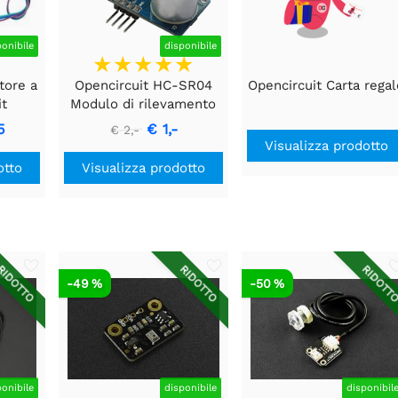
ponibile
disponibile
tore a
Opencircuit HC-SR04
Opencircuit Carta regal
it
Modulo di rilevamento
o
della distanza ad
5
€ 1,-
€ 2,-
ultrasuoni
Visualizza prodotto
otto
Visualizza prodotto
IDOTTO
RIDOTTO
RIDOTT
-49 %
-50 %
ponibile
disponibile
disponibil