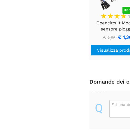
dis
Opencircuit Mo
sensore piogg
€ 1,3
€ 2,55
Visualizza prod
Domande dei cl
Q
Fai una 