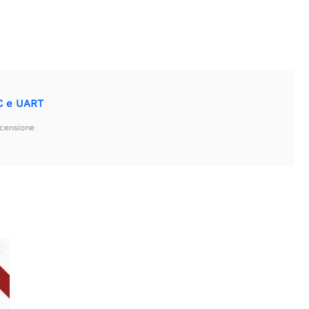
2C e UART
ecensione
A