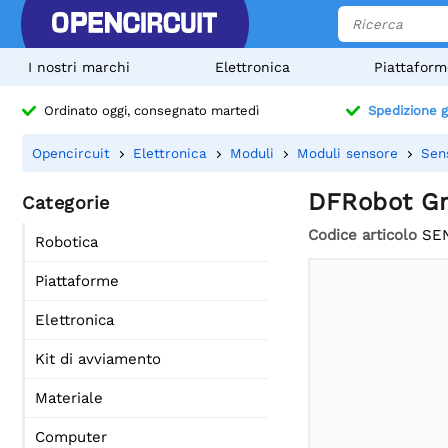
I nostri marchi
Elettronica
Piattaform
Ordinato oggi, consegnato martedì
Spedizione g
Opencircuit
Elettronica
Moduli
Moduli sensore
Sen
DFRobot Gra
Categorie
Codice articolo
SE
Robotica
Piattaforme
Elettronica
Kit di avviamento
Materiale
Computer