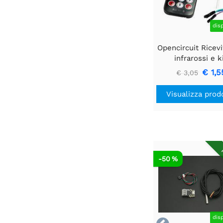
dis
Opencircuit Ricevi
infrarossi e k
telecomand
€ 1,5
€ 3,05
Visualizza prod
R
-50 %
dis