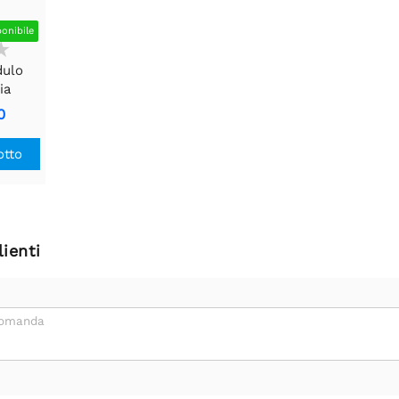
ponibile
dulo
ia
0
otto
ienti
domanda