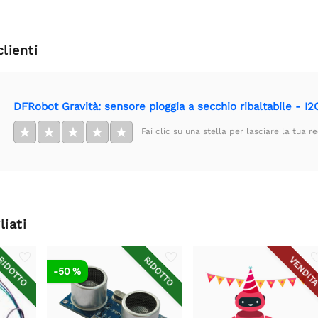
clienti
DFRobot Gravità: sensore pioggia a secchio ribaltabile - I
★
★
★
★
★
Fai clic su una stella per lasciare la tua r
liati
IDOTTO
RIDOTTO
VENDIT
-50 %