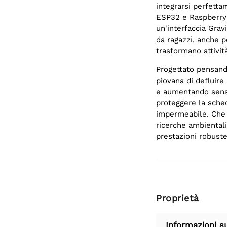
integrarsi perfetta
ESP32 e Raspberry P
un'interfaccia Grav
da ragazzi, anche pe
trasformano attivit
Progettato pensando
piovana di defluire
e aumentando sensib
proteggere la sched
impermeabile. Che 
ricerche ambientali
prestazioni robuste
Proprietà
Informazioni s