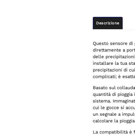
Descrizione
Questo sensore di 
direttamente a por
delle precipitazion
installare la tua s
precipitazioni di cu
complicati; è esat
Basato sul collauda
quantità di pioggia
sistema. Immaginat
cui le gocce si acc
un segnale a impul
calcolare la pioggia
La compatibilità è