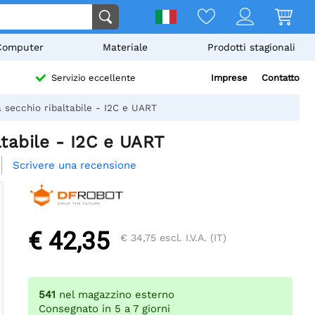
Computer
Materiale
Prodotti stagionali
Imprese
Contatto
Servizio eccellente
 secchio ribaltabile - I2C e UART
ltabile - I2C e UART
Scrivere una recensione
€ 42,35
€ 34,75
escl. I.V.A. (IT)
541
nel magazzino esterno
Consegnato in 5 a 7 giorni