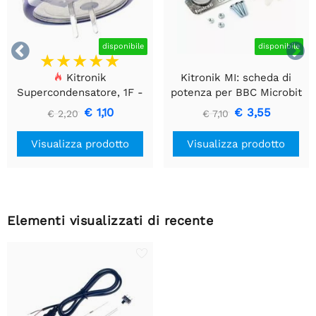


disponibile
disponibile
Kitronik
Kitronik MI: scheda di
Supercondensatore, 1F -
potenza per BBC Microbit
5,5V - 1 pezzo
V2
€ 1,10
€ 3,55
€ 2,20
€ 7,10
Visualizza prodotto
Visualizza prodotto
Elementi visualizzati di recente