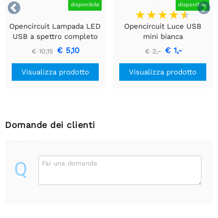


disponibile
disponibile
Opencircuit Lampada LED
Opencircuit Luce USB
USB a spettro completo
mini bianca
da 5 W per la coltivazione
€ 5,10
€ 1,-
€ 10,15
€ 2,-
di piante
Visualizza prodotto
Visualizza prodotto
Domande dei clienti
Q
Fai una domanda