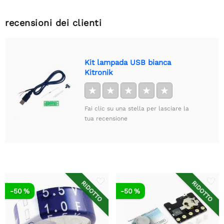
recensioni dei clienti
Kit lampada USB bianca
Kitronik
★
★
★
★
★
Fai clic su una stella per lasciare la
tua recensione
RIDOTTO
RIDOTTO
-50 %
-50 %