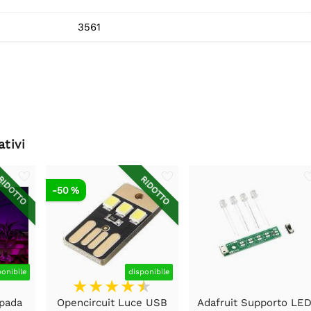
3561
ativi
IDOTTO
RIDOTTO
-50 %
ponibile
disponibile
pada
Opencircuit Luce USB
Adafruit Supporto LE