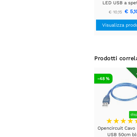
LED USB a spet
completo da 5 W 
€ 5,1
€ 10,15
coltivazione di p
Visualizza prod
Prodotti correl
R
-48 %
dis
Opencircuit Cavo
USB 50cm bl