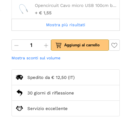
Opencircuit Cavo micro USB 100cm blu - 30AWG
+ € 1,55
Mostra più risultati
Aggiungi al carrello
Mostra sconti sul volume
Spedito da
€ 12,50
(IT)
30 giorni di riflessione
Servizio eccellente