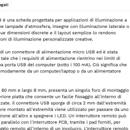
egati
 è una scheda progettata per applicazioni di illuminazione a
e lampade d'atmosfera, insegne con illuminazione laterale o
sue dimensioni discrete e il layout semplice lo rendono
ioni di illuminazione personalizzate creative.
di un connettore di alimentazione micro USB ed è stata
ale che i requisiti di alimentazione rientrino nei limiti di
a porta USB del computer (sotto i 100 mA). Ciò significa che
comodamente da un computer/laptop o da un alimentatore
ca 80 mm e largo 8 mm, presenta un singolo foro di montaggio
riore piatta che consente un facile fissaggio all'interno di
zate. Il connettore USB sporge di circa 2 mm dall'estremità
tore montato all'estremità viene utilizzato per passare da uno
zione all'altro e spegnere i LED. Un interruttore remoto può
parallelo con l'interruttore PCB, tramite i pad forniti, per
ggio remoto all'interno di un involucro. L'interruttore remoto