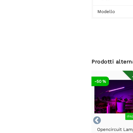
Modello
Prodotti altern
R
-50 %
dis

Opencircuit Lam