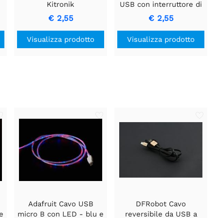
Kitronik
USB con interruttore di
alimentazione
€ 2,55
€ 2,55
5
Visualizza prodotto
Visualizza prodotto
Adafruit Cavo USB
DFRobot Cavo
e
micro B con LED - blu e
reversibile da USB a