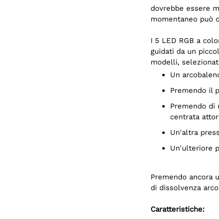
dovrebbe essere mo
momentaneo può ca
I 5 LED RGB a color
guidati da un picc
modelli, selezionat
Un arcobalen
Premendo il 
Premendo di nuovo si avvierà una dissolvenza della luminosità (su e giù)
centrata attor
Un'altra pre
Un'ulteriore
Premendo ancora una
di dissolvenza arc
Caratteristiche: