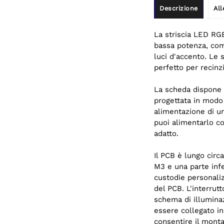
Descrizione
All
La striscia LED RGB
bassa potenza, com
luci d'accento. Le 
perfetto per recinz
La scheda dispone 
progettata in modo t
alimentazione di un
puoi alimentarlo 
adatto.
Il PCB è lungo cir
M3 e una parte infe
custodie personaliz
del PCB. L'interrut
schema di illumina
essere collegato in 
consentire il monta