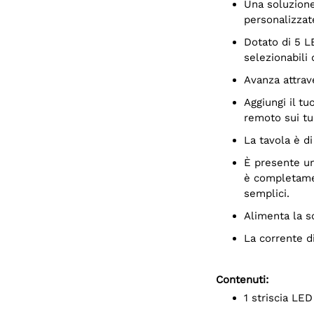
Una soluzione di illuminazione a basso consumo ideale per creare custodie
personalizzat
Dotato di 5 LED RGB a colori con 4 diversi modelli di illuminazione
selezionabili 
Avanza attra
Aggiungi il tuo interruttore momentaneo in parallelo per il montaggio
remoto sui tuo
La tavola è 
È presente un unico foro di montaggio M3 e la parte inferiore della scheda
è completame
semplici.
Alimenta la 
La corrente 
Contenuti:
1 striscia LE