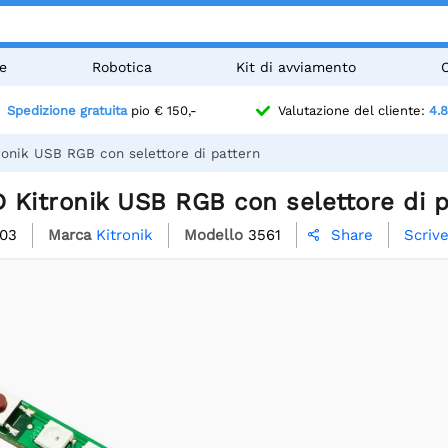
e
Robotica
Kit di avviamento
Spedizione gratuita
pio € 150,-
Valutazione del cliente:
4.8
ronik USB RGB con selettore di pattern
D Kitronik USB RGB con selettore di 
03
Marca
Kitronik
Modello
3561
Scriv
Share
