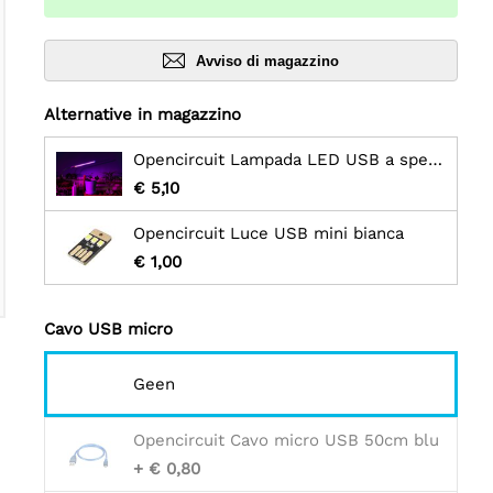
Avviso di magazzino
Alternative in magazzino
Opencircuit Lampada LED USB a spettro completo da 5 W per la coltivazione di piante
€ 5,10
Opencircuit Luce USB mini bianca
€ 1,00
Cavo USB micro
Geen
Opencircuit Cavo micro USB 50cm blu
+ € 0,80