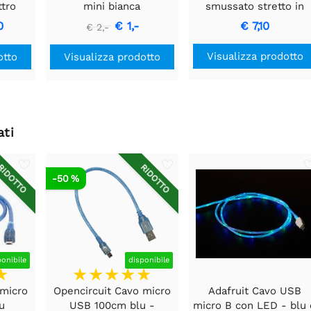
tro
mini bianca
smussato stretto in
per la
metallo cromato da 5
0
€ 1,-
€ 7,10
€ 2,-
iante
mm - Confezione da 
Visualizza prodotto
otto
Visualizza prodotto
ati
IDOTTO
RIDOTTO
-50 %
ponibile
disponibile
 micro
Opencircuit Cavo micro
Adafruit Cavo USB
u
USB 100cm blu -
micro B con LED - blu 