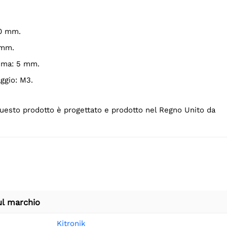
80 mm.
 mm.
sima: 5 mm.
aggio: M3.
esto prodotto è progettato e prodotto nel Regno Unito da
ul marchio
Kitronik