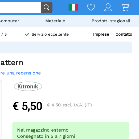
Computer
Materiale
Prodotti stagionali
Imprese
Contatto
/ 5
Servizio eccellente
pattern
ere una recensione
€ 5,50
€ 4,50
escl. I.V.A. (IT)
Nel magazzino esterno
Consegnato in 5 a 7 giorni