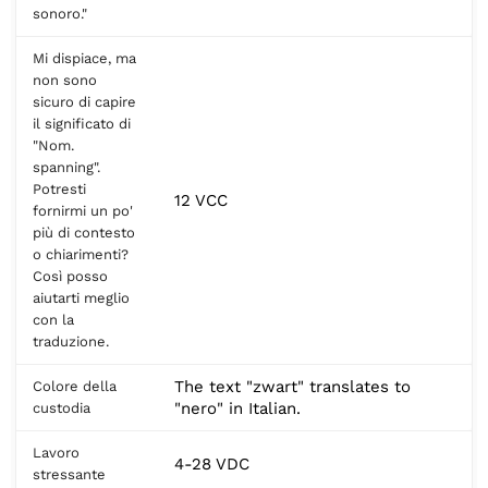
sonoro."
Mi dispiace, ma
non sono
sicuro di capire
il significato di
"Nom.
spanning".
Potresti
12 VCC
fornirmi un po'
più di contesto
o chiarimenti?
Così posso
aiutarti meglio
con la
traduzione.
The text "zwart" translates to
Colore della
"nero" in Italian.
custodia
Lavoro
4-28 VDC
stressante