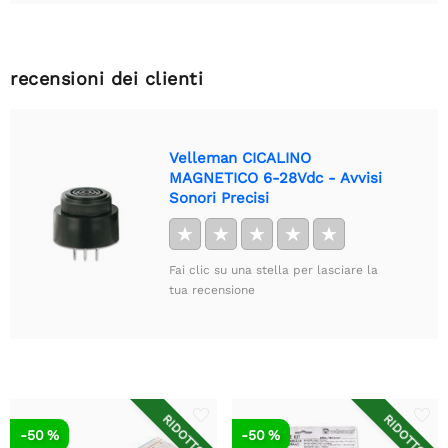
recensioni dei clienti
Velleman CICALINO
MAGNETICO 6-28Vdc - Avvisi
Sonori Precisi
★
★
★
★
★
Fai clic su una stella per lasciare la
tua recensione
RIDOTTO
RIDOTTO
-50 %
-50 %