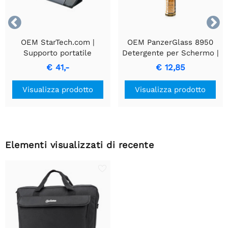


OEM StarTech.com |
OEM PanzerGlass 8950
Supporto portatile
Detergente per Schermo |
regolabile per laptop |
8 ml
€ 41,-
€ 12,85
Compatto e leggero
Visualizza prodotto
Visualizza prodotto
Elementi visualizzati di recente