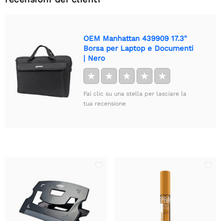
OEM Manhattan 439909 17.3"
Borsa per Laptop e Documenti
| Nero
★
★
★
★
★
Fai clic su una stella per lasciare la
tua recensione