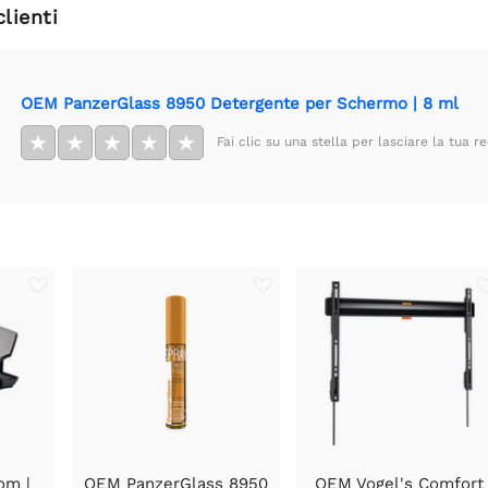
clienti
OEM PanzerGlass 8950 Detergente per Schermo | 8 ml
★
★
★
★
★
Fai clic su una stella per lasciare la tua r
om |
OEM PanzerGlass 8950
OEM Vogel's Comfort