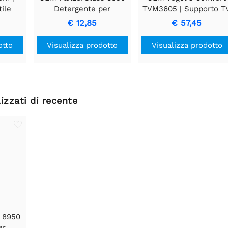
tile
Detergente per
TVM3605 | Supporto T
ptop |
Schermo | 8 ml
fisso | 40-100" | max
€ 12,85
€ 57,45
gero
75kg | VESA 600x400
otto
Visualizza prodotto
Visualizza prodotto
izzati di recente
 8950
er