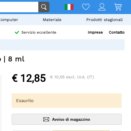
Computer
Materiale
Prodotti stagionali
Imprese
Contatto
Servizio eccellente
 | 8 ml
€ 12,85
€ 10,55
escl. I.V.A. (IT)
Esaurito
Avviso di magazzino