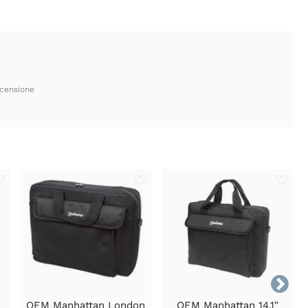
ecensione

OEM Manhattan London
OEM Manhattan 14,1"