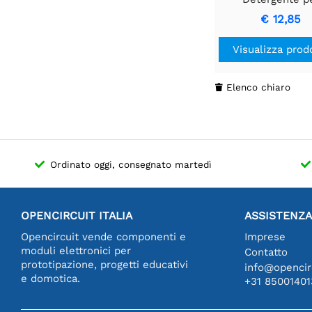
Schermo | 8 
€ 12,85
Visualizza prod
Elenco chiaro

Ordinato oggi, consegnato martedì
OPENCIRCUIT ITALIA
ASSISTENZA
Opencircuit vende componenti e
Imprese
moduli elettronici per
Contatto
prototipazione, progetti educativi
info@opencirc
e domotica.
+31 85001401