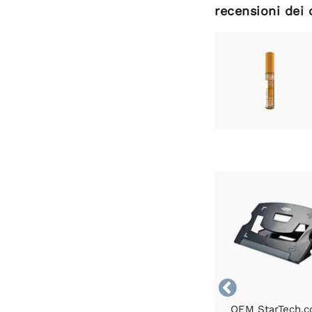
recensioni dei 

OEM StarTech.c