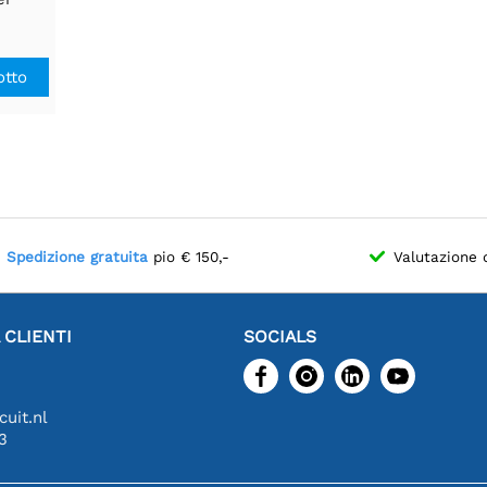
ml
otto
Spedizione gratuita
pio € 150,-
Valutazione 
 CLIENTI
SOCIALS
uit.nl
3