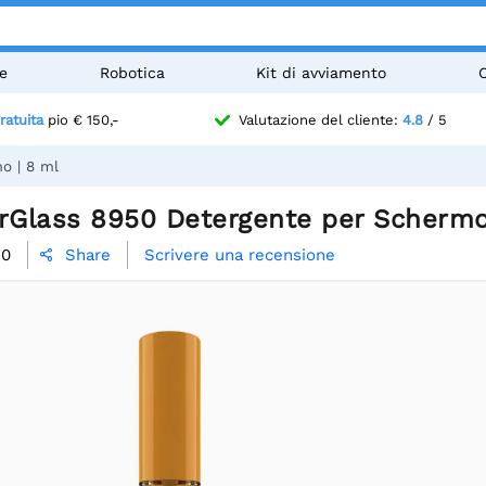
e
Robotica
Kit di avviamento
ratuita
pio € 150,-
Valutazione del cliente:
4.8
/ 5
o | 8 ml
Glass 8950 Detergente per Schermo
50
Scrivere una recensione
Share
