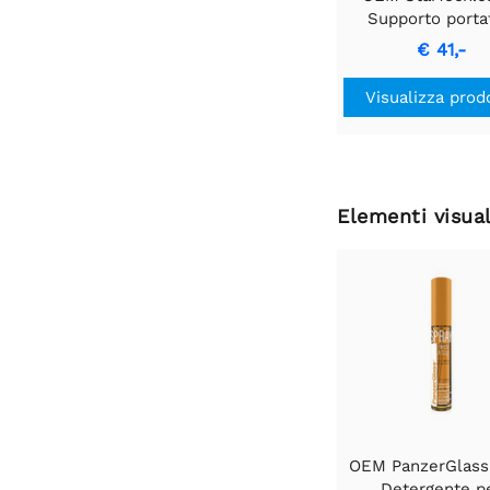
Supporto porta
regolabile per la
€ 41,-
Compatto e leg
Visualizza prod
Elementi visual
OEM PanzerGlass
Detergente p