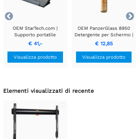


OEM StarTech.com |
OEM PanzerGlass 8950
Supporto portatile
Detergente per Schermo |
regolabile per laptop |
8 ml
€ 41,-
€ 12,85
Compatto e leggero
Visualizza prodotto
Visualizza prodotto
Elementi visualizzati di recente