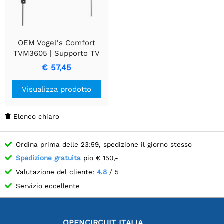
OEM Vogel's Comfort
TVM3605 | Supporto TV
fisso | 40-100" | max 75kg
€ 57,45
| VESA 600x400
Visualizza prodotto
Elenco chiaro

Ordina prima delle 23:59, spedizione il giorno stesso
Spedizione gratuita
pio € 150,-
Valutazione del cliente:
4.8
/ 5
Servizio eccellente
OPENCIRCUIT ITALIA