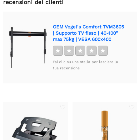
recensioni dei clienti
OEM Vogel's Comfort TVM3605
| Supporto TV fisso | 40-100" |
max 75kg | VESA 600x400
★
★
★
★
★
Fai clic su una stella per lasciare la
tua recensione