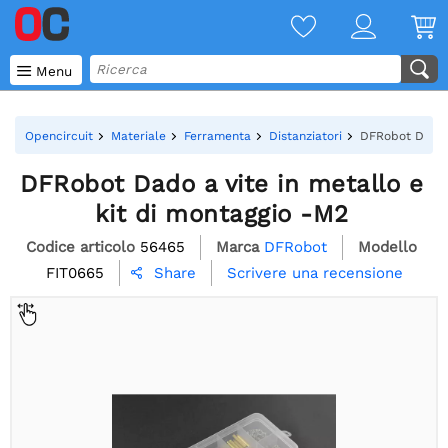

Menu
Opencircuit
Materiale
Ferramenta
Distanziatori
DFRobot Dado a
DFRobot Dado a vite in metallo e
kit di montaggio -M2
Codice articolo
56465
Marca
DFRobot
Modello
FIT0665
Scrivere una recensione
Share
