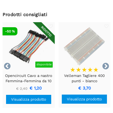
Prodotti consigliati
RIDOTTO
-50 %


disponibile
Opencircuit Cavo a nastro
Velleman Tagliere 400
Femmina-Femmina da 10
punti - bianco
cm 40 pezzi
€ 1,20
€ 3,70
€ 2,40
Visualizza prodotto
Visualizza prodotto