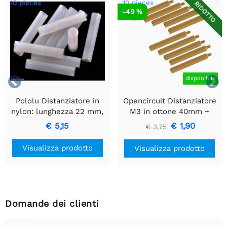
10 pieces
10 pieces
RIDOTTO
-49 %


disponibile
Pololu Distanziatore in
Opencircuit Distanziatore
nylon: lunghezza 22 mm,
M3 in ottone 40mm +
diametro esterno 4 mm,
6mm - 10 pezzi
€ 5,15
€ 1,90
€ 3,75
diametro interno 2,7 mm
(confezione da 10)
Visualizza prodotto
Visualizza prodotto
Domande dei clienti