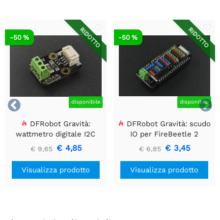
RIDOTTO
RIDOTTO
-50 %
-50 %


disponibile
disponibile
DFRobot Gravità:
DFRobot Gravità: scudo
wattmetro digitale I2C
IO per FireBeetle 2
(ESP32-E/M0)
€ 4,85
€ 3,45
€ 9,65
€ 6,85
Visualizza prodotto
Visualizza prodotto