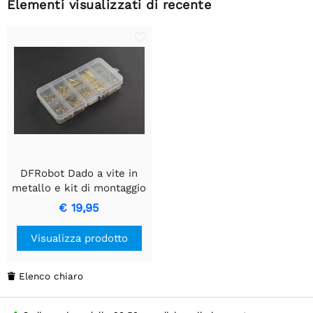
Elementi visualizzati di recente
DFRobot Dado a vite in
metallo e kit di montaggio
-M2
€ 19,95
Visualizza prodotto
Elenco chiaro
