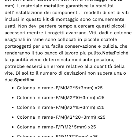
mm). Il materiale metallico garantisce la stabilità
dell'installazione dei componenti. I modelli di set di viti
inclusi in questo kit di montaggio sono comunemente
usati. Non devi perdere tempo a cercare questi piccoli
accessori mentre i progetti avanzano. Viti, dadi e colonne
esagonali in rame sono collocati in piccole scatole
portaoggetti per una facile conservazione e pulizia, che
renderanno il tuo banco di lavoro più pulito.
Nota:
Poiché
la quantità viene determinata mediante pesatura,
potrebbe esserci un errore relativo alla quantità della
vite. Di solito il numero di deviazioni non supera una o
due.
Specifica
Colonna in rame-F/M(M2*5+3mm) x25
Colonna in rame-F/M(M2*10+3mm) x25
Colonna in rame-F/M(M2*15+3mm) x25
Colonna in rame-F/M(M2*20+3mm) x25
Colonna in rame-F/F(M2*5mm) x25
Colonna in rame-F/F(M2*10mm) x25