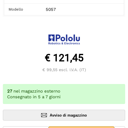
5057
Modello
€ 121,45
€ 99,55
escl. I.V.A. (IT)
27
nel magazzino esterno
Consegnato in 5 a 7 giorni
Avviso di magazzino