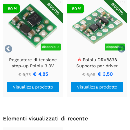
RIDOTTO
RIDOTTO
-50 %
-50 %


disponibile
disponibile
Regolatore di tensione
Pololu DRV8838
step-up Pololu 3.3V
Supporto per driver
U1V10F3
motore CC a spazzola
€ 4,85
€ 3,50
€ 9,75
€ 6,95
singola
Visualizza prodotto
Visualizza prodotto
Elementi visualizzati di recente