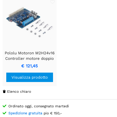
Pololu Motoron M2H24v16
Controller motore doppio
ad alta potenza per
€ 121,45
Raspberry Pi (connettori
saldati)
Visualizza prodotto
Elenco chiaro

Ordinato oggi, consegnato martedì
Spedizione gratuita
pio € 150,-