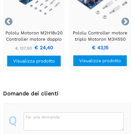


Pololu Motoron M2H18v20
Pololu Controller motore
Controller motore doppio
triplo Motoron M3H550
ad alta potenza per
per Raspberry Pi
€ 24,40
€ 43,15
€ 127,50
Raspberry Pi (connettori
(connettori saldati)
saldati)
Visualizza prodotto
Visualizza prodotto
Domande dei clienti
Q
Fai una domanda