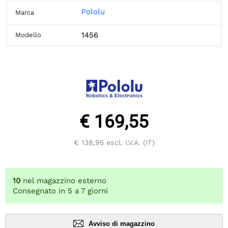
Pololu
Marca
1456
Modello
€ 169,55
€ 138,95
escl. I.V.A. (IT)
10
nel magazzino esterno
Consegnato in 5 a 7 giorni
Avviso di magazzino