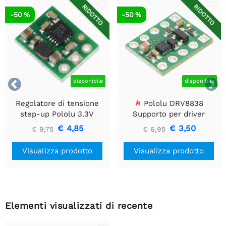
RIDOTTO
RIDOTTO
-50 %
-50 %


disponibile
disponibile
Regolatore di tensione
Pololu DRV8838
step-up Pololu 3.3V
Supporto per driver
U1V10F3
motore CC a spazzola
€ 4,85
€ 3,50
€ 9,75
€ 6,95
singola
Visualizza prodotto
Visualizza prodotto
Elementi visualizzati di recente