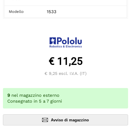
1533
Modello
€ 11,25
€ 9,25
escl. I.V.A. (IT)
9
nel magazzino esterno
Consegnato in 5 a 7 giorni
Avviso di magazzino