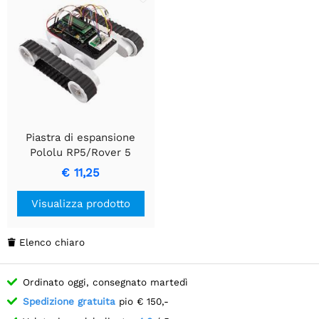
Piastra di espansione
Pololu RP5/Rover 5
RRC07A (stretta) bianca
€ 11,25
solida
Visualizza prodotto
Elenco chiaro

Ordinato oggi, consegnato martedì
Spedizione gratuita
pio € 150,-