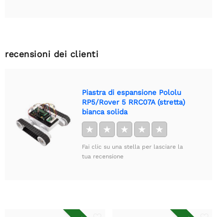
recensioni dei clienti
Piastra di espansione Pololu
RP5/Rover 5 RRC07A (stretta)
bianca solida
★
★
★
★
★
Fai clic su una stella per lasciare la
tua recensione