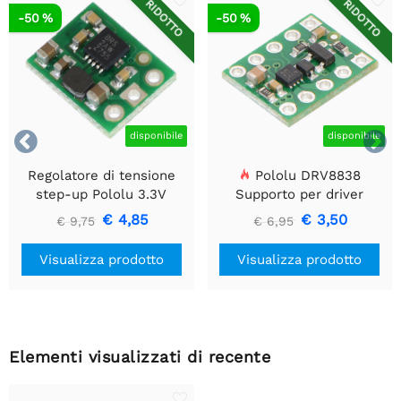
RIDOTTO
RIDOTTO
-50 %
-50 %


disponibile
disponibile
Regolatore di tensione
Pololu DRV8838
step-up Pololu 3.3V
Supporto per driver
U1V10F3
motore CC a spazzola
€ 4,85
€ 3,50
€ 9,75
€ 6,95
singola
Visualizza prodotto
Visualizza prodotto
Elementi visualizzati di recente