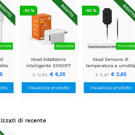
IDOTTO
RIDOTTO
RIDOTT
-50 %
-50 %
ponibile
disponibile
disponibil
di
Itead Adattatore
Itead Sensore di
dite
intelligente SONOFF
temperatura e umidit
ldc200
Micro Zigbee USB
SONOFF THS01 con
55
€ 6,35
€ 2,65
€ 12,65
€ 5,30
connettore RJ9
otto
Visualizza prodotto
Visualizza prodotto
izzati di recente