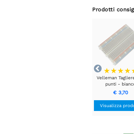
Prodotti consig

Velleman Taglier
punti - bianc
€ 3,70
Visualizza prod