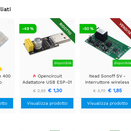
liati
RIDOTTO
VENDIT
-49 %
-50 %
disponibile
disponibil
e 400
Opencircuit
Itead Sonoff SV -
o
Adattatore USB ESP-01
Interruttore wireless
WiFi a tensione sicura
€ 1,30
€ 1,85
€ 2,55
€ 3,70
otto
Visualizza prodotto
Visualizza prodotto