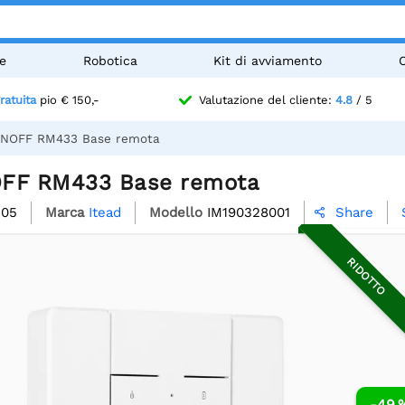
e
Robotica
Kit di avviamento
ratuita
pio € 150,-
Valutazione del cliente:
4.8
/ 5
ONOFF RM433 Base remota
OFF RM433 Base remota
305
Marca
Itead
Modello
IM190328001
Share

RIDOTTO
-49 