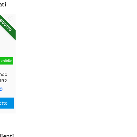
ati
IDOTTO
ponibile
ndo
3R2
0
otto
ienti