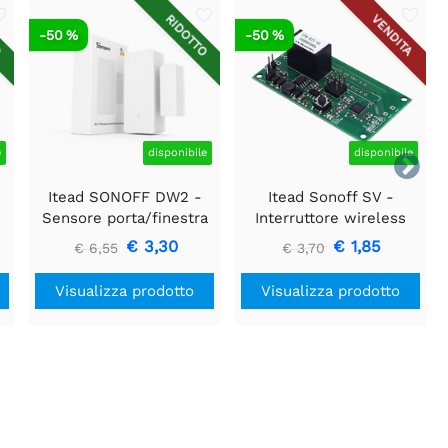
O
RIDOTTO
VENDITA
-50 %
-50 %
e
disponibile
disponibile

Itead SONOFF DW2 -
Itead Sonoff SV -
à
Sensore porta/finestra
Interruttore wireless
wireless Wi-Fi
WiFi a tensione sicura
€ 3,30
€ 1,85
€ 6,55
€ 3,70
Visualizza prodotto
Visualizza prodotto