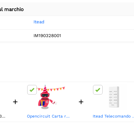
ul marchio
Itead
IM190328001
+
+
Itead SONOFF RM433 Base remota
Opencircuit Carta regalo
Itead Telecomand