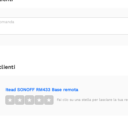
domanda
clienti
Itead SONOFF RM433 Base remota
★
★
★
★
★
Fai clic su una stella per lasciare la tua r