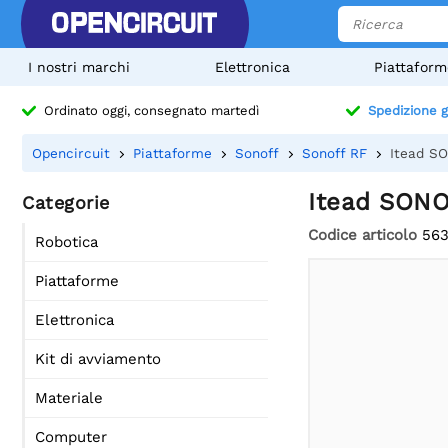
I nostri marchi
Elettronica
Piattaform
Ordinato oggi, consegnato martedì
Spedizione g
Opencircuit
Piattaforme
Sonoff
Sonoff RF
Itead S
Itead SON
Categorie
Codice articolo
56
Robotica
Piattaforme
Elettronica
Kit di avviamento
Materiale
Computer