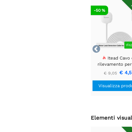
R
-50 %
dis

Itead Cavo 
rilevamento per
d'acqua Sonoff W
€ 4,
€ 9,05
Visualizza prod
Elementi visual