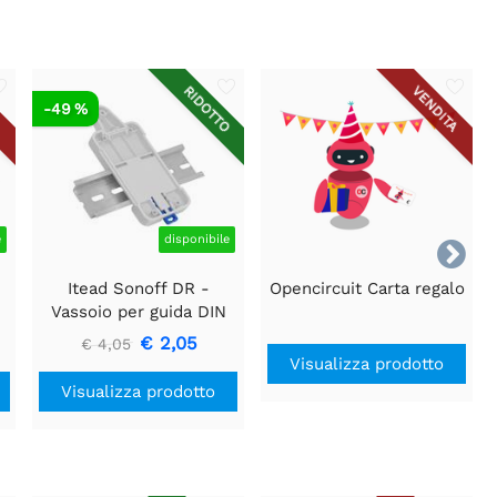
RIDOTTO
A
VENDITA
-49 %
e
disponibile

Itead Sonoff DR -
Opencircuit Carta regalo
Vassoio per guida DIN
Sonoff
€ 2,05
€ 4,05
Visualizza prodotto
Visualizza prodotto