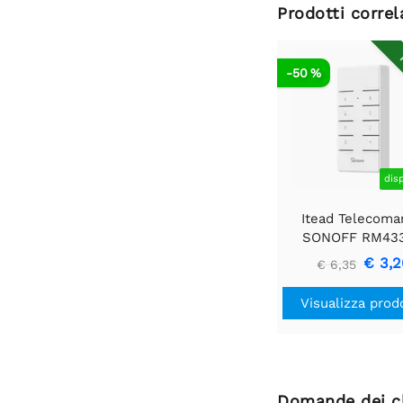
Prodotti correl
R
-50 %
dis
Itead Telecoma
SONOFF RM43
€ 3,2
€ 6,35
Visualizza prod
Domande dei cl