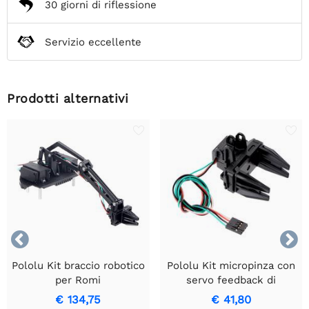
30 giorni di riflessione
Servizio eccellente
Prodotti alternativi


Pololu Kit braccio robotico
Pololu Kit micropinza con
per Romi
servo feedback di
posizione
€ 134,75
€ 41,80