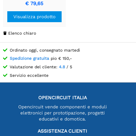
€ 79,65
Visualizza prodotto
Elenco chiaro

Ordinato oggi, consegnato martedì
Spedizione gratuita
pio € 150,-
Valutazione del cliente:
4.8
/ 5
Servizio eccellente
OPENCIRCUIT ITALIA
Opencircuit vende componenti e moduli
elettronici per prototipazione, progetti
educativi e domotica.
ASSISTENZA CLIENTI