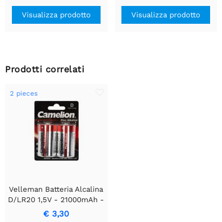
Visualizza prodotto
Visualizza prodotto
Prodotti correlati
2 pieces
Velleman Batteria Alcalina
D/LR20 1,5V - 21000mAh -
2 pezzi
€ 3,30