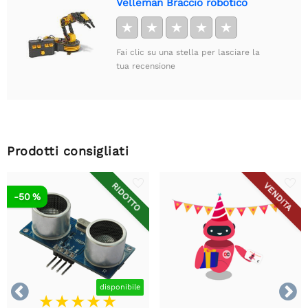
Velleman Braccio robotico
★
★
★
★
★
Fai clic su una stella per lasciare la
tua recensione
Prodotti consigliati
RIDOTTO
VENDITA
-50 %


disponibile