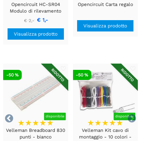
Opencircuit HC-SR04
Opencircuit Carta regalo
Modulo di rilevamento
della distanza ad
€ 1,-
€ 2,-
ultrasuoni
Visualizza prodotto
Visualizza prodotto
RIDOTTO
RIDOTTO
-50 %
-50 %


disponibile
disponibile
Velleman Breadboard 830
Velleman Kit cavo di
punti - bianco
montaggio - 10 colori -