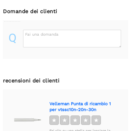
Domande dei clienti
Q
Fai una domanda
recensioni dei clienti
Velleman Punta di ricambio 1
per vtssc10n-20n-30n
★
★
★
★
★
Fai clic su una stella per lasciare la