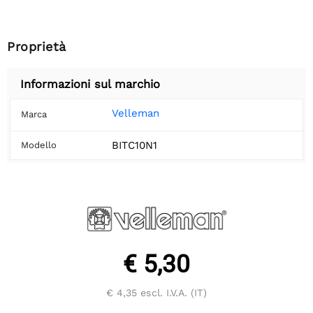
Proprietà
Informazioni sul marchio
Velleman
Marca
BITC10N1
Modello
€ 5,30
€ 4,35
escl. I.V.A. (IT)