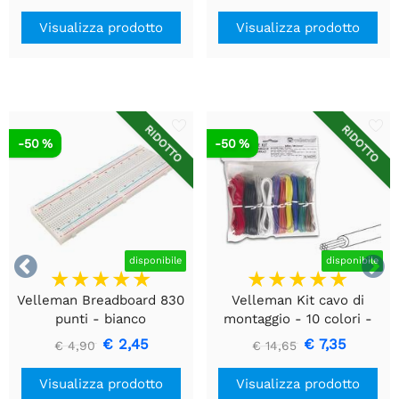
ultrasuoni
Visualizza prodotto
Visualizza prodotto
RIDOTTO
RIDOTTO
-50 %
-50 %


disponibile
disponibile
Velleman Breadboard 830
Velleman Kit cavo di
punti - bianco
montaggio - 10 colori -
60m - multipolare
€ 2,45
€ 7,35
€ 4,90
€ 14,65
Visualizza prodotto
Visualizza prodotto