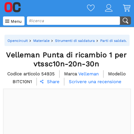

Menu
Opencircuit
Materiale
Strumenti di saldatura
Parti di saldatura
Velleman Punta di ricambio 1 per
vtssc10n-20n-30n
Codice articolo
54935
Marca
Velleman
Modello
BITC10N1
Scrivere una recensione
Share
