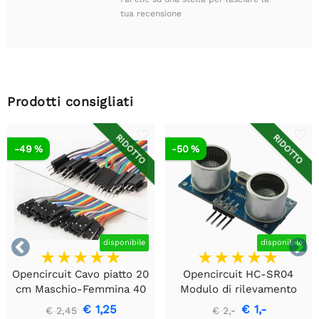
tua recensione
Prodotti consigliati
RIDOTTO
RIDOTTO
-49 %
-50 %


disponibile
disponibile
Opencircuit Cavo piatto 20
Opencircuit HC-SR04
cm Maschio-Femmina 40
Modulo di rilevamento
pezzi
della distanza ad
€ 1,25
€ 1,-
€ 2,45
€ 2,-