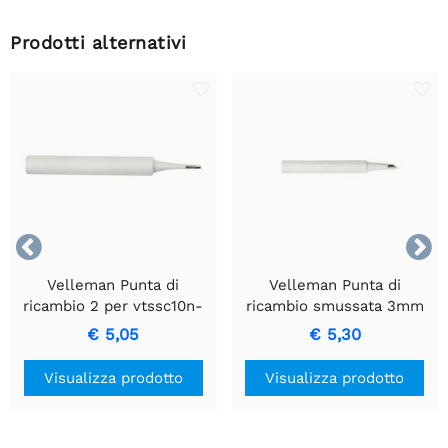
Prodotti alternativi


Velleman Punta di
Velleman Punta di
ricambio 2 per vtssc10n-
ricambio smussata 3mm
20n-30n
per VTSSC10N /
€ 5,05
€ 5,30
VTSSC20N / VTSSC30N
Visualizza prodotto
Visualizza prodotto