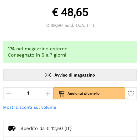
€ 48,65
€ 39,90
escl. I.V.A. (IT)
174
nel magazzino esterno
Consegnato in 5 a 7 giorni
Avviso di magazzino
Aggiungi al carrello
Mostra sconti sul volume
Spedito da
€ 12,50
(IT)