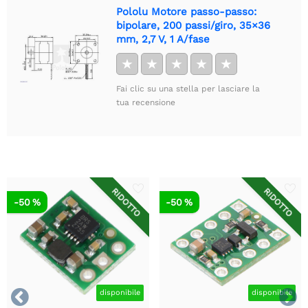
Pololu Motore passo-passo:
bipolare, 200 passi/giro, 35×36
mm, 2,7 V, 1 A/fase
★
★
★
★
★
Fai clic su una stella per lasciare la
tua recensione
RIDOTTO
RIDOTTO
-50 %
-50 %


disponibile
disponibile