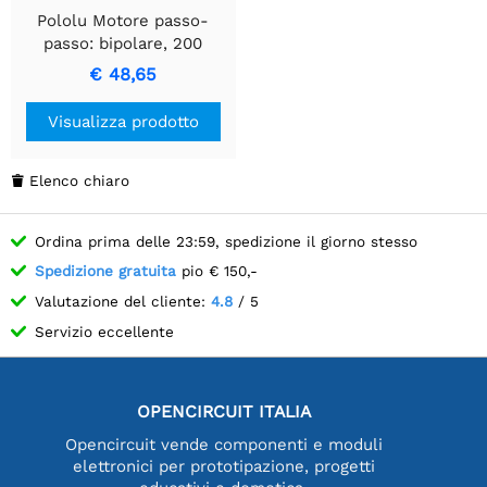
Pololu Motore passo-
passo: bipolare, 200
passi/giro, 35×36 mm, 2,7
€ 48,65
V, 1 A/fase
Visualizza prodotto
Elenco chiaro

Ordina prima delle 23:59, spedizione il giorno stesso
Spedizione gratuita
pio € 150,-
Valutazione del cliente:
4.8
/ 5
Servizio eccellente
OPENCIRCUIT ITALIA
Opencircuit vende componenti e moduli
elettronici per prototipazione, progetti