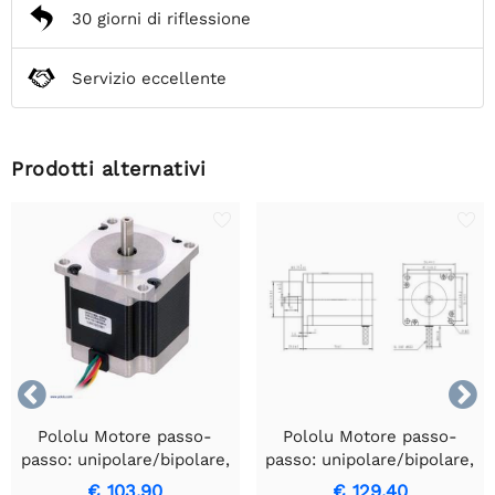
30 giorni di riflessione
Servizio eccellente
Prodotti alternativi


Pololu Motore passo-
Pololu Motore passo-
passo: unipolare/bipolare,
passo: unipolare/bipolare,
200 passi/giro, 57×56 mm,
200 passi/giro, 57×76 mm,
€ 103,90
€ 129,40