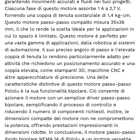
garantendo movimenti accurati e fluidi nei tuoi progetti.
Ciascuna fase di questo motore assorbe 1 A a 2,7 V,
fornendo una coppia di tenuta sostanziale di 1,4 kg-cm.
Questo motore passo-passo compatto misura 35x36
mm, il che lo rende la scelta ideale per le applicazioni in
cui lo spazio è limitato. Questo motore è perfetto per
una vasta gamma di applicazioni, dalla robotica ai sistemi
di automazione. Il suo preciso angolo di passo e l'elevata
coppia di tenuta lo rendono particolarmente adatto per
attività che richiedono un posizionamento accurato e una
coppia elevata, come stampanti 3D, macchine CNC e
altre apparecchiature di precisione. Una delle
caratteristiche distintive di questo motore passo-passo
Pololu è la sua funzionalità bipolare. Ciò consente di
azionare il motore con un semplice driver passo-passo
bipolare, semplificando il processo di controllo e
riducendo il numero di componenti richiesti. Inoltre, le
dimensioni compatte del motore non ne compromettono
la potenza, offrendo prestazioni impressionanti in
dimensioni ridotte. In conclusione, il motore passo-passo
ibrido bipolare NEMA 14 di Pololu è un motore versatile