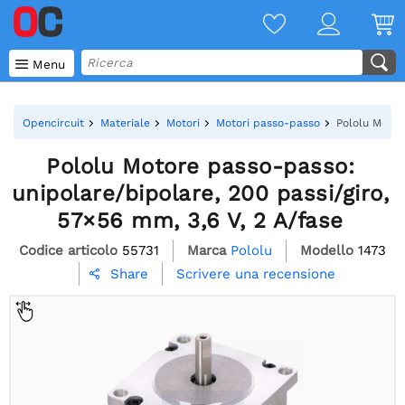

Menu
Opencircuit
Materiale
Motori
Motori passo-passo
Pololu Motor
Pololu Motore passo-passo:
unipolare/bipolare, 200 passi/giro,
57×56 mm, 3,6 V, 2 A/fase
Codice articolo
55731
Marca
Pololu
Modello
1473
Scrivere una recensione
Share
