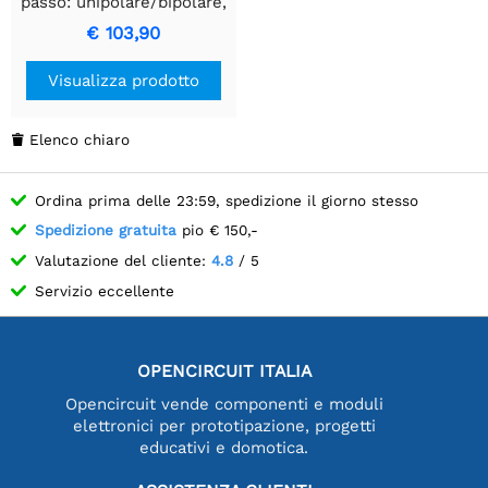
passo: unipolare/bipolare,
200 passi/giro, 57×56 mm,
€ 103,90
3,6 V, 2 A/fase
Visualizza prodotto
Elenco chiaro

Ordina prima delle 23:59, spedizione il giorno stesso
Spedizione gratuita
pio € 150,-
Valutazione del cliente:
4.8
/ 5
Servizio eccellente
OPENCIRCUIT ITALIA
Opencircuit vende componenti e moduli
elettronici per prototipazione, progetti
educativi e domotica.