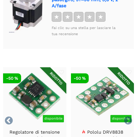
A/fase
★
★
★
★
★
Fai clic su una stella per lasciare la
tua recensione
RIDOTTO
RIDOTTO
-50 %
-50 %


disponibile
disponibile
Regolatore di tensione
Pololu DRV8838