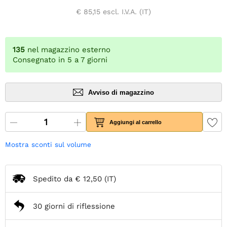
€ 85,15
escl. I.V.A. (IT)
135
nel magazzino esterno
Consegnato in 5 a 7 giorni
Avviso di magazzino
Aggiungi al carrello
Mostra sconti sul volume
Spedito da
€ 12,50
(IT)
30 giorni di riflessione