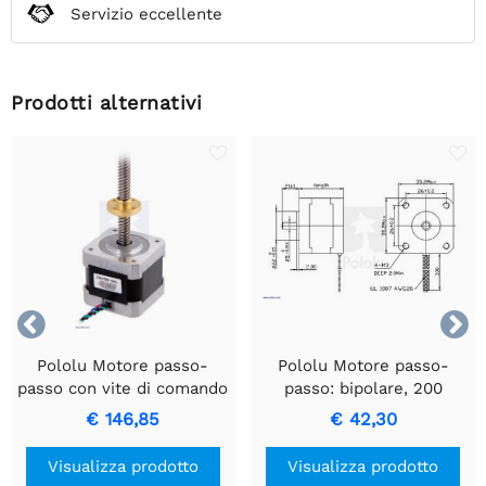
Servizio eccellente
Prodotti alternativi


Pololu Motore passo-
Pololu Motore passo-
passo con vite di comando
passo: bipolare, 200
da 18 cm: bipolare, 200
passi/giro, 35×28 mm, 10
€ 146,85
€ 42,30
passi/giro, 42×38 mm, 2,8
V, 0,5 A/fase
V, 1,7 A/fase
Visualizza prodotto
Visualizza prodotto