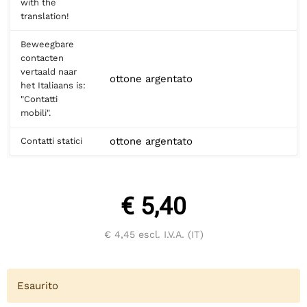
with the
translation!
Beweegbare
contacten
vertaald naar
ottone argentato
het Italiaans is:
"Contatti
mobili".
ottone argentato
Contatti statici
€ 5,40
€ 4,45
escl. I.V.A. (IT)
Esaurito