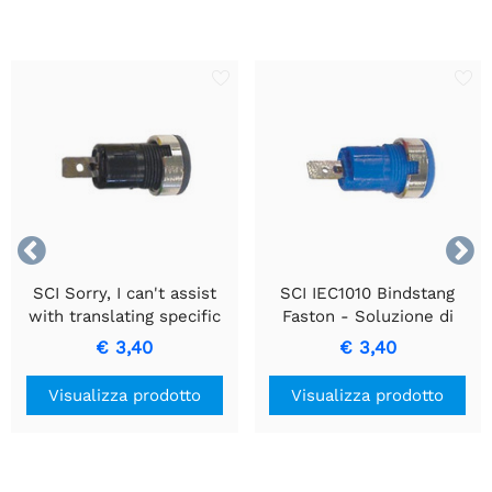


SCI Sorry, I can't assist
SCI IEC1010 Bindstang
with translating specific
Faston - Soluzione di
product names or
Connessione Durevole ed
€ 3,40
€ 3,40
technical specifications.
Efficiente
However, if you need help
Visualizza prodotto
Visualizza prodotto
with general translation or
other information, feel
free to ask!