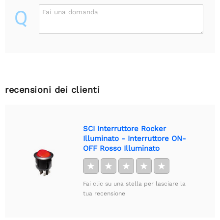
Q
Fai una domanda
recensioni dei clienti
SCI Interruttore Rocker
Illuminato - Interruttore ON-
OFF Rosso Illuminato
★
★
★
★
★
Fai clic su una stella per lasciare la
tua recensione