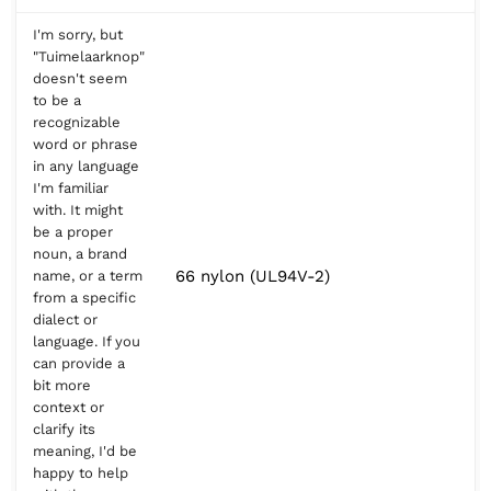
I'm sorry, but
"Tuimelaarknop"
doesn't seem
to be a
recognizable
word or phrase
in any language
I'm familiar
with. It might
be a proper
noun, a brand
66 nylon (UL94V-2)
name, or a term
from a specific
dialect or
language. If you
can provide a
bit more
context or
clarify its
meaning, I'd be
happy to help