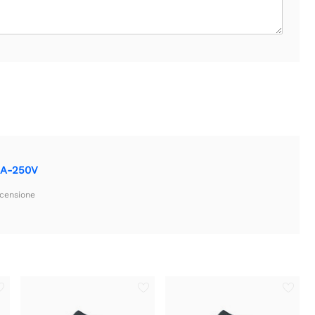
3A-250V
ecensione