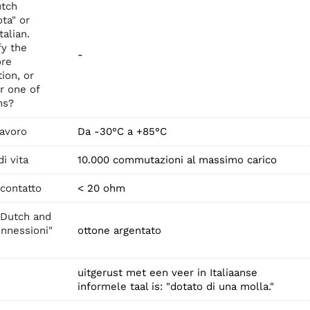
utch
ota" or
alian.
fy the
-
ore
ion, or
r one of
ns?
lavoro
Da -30°C a +85°C
di vita
10.000 commutazioni al massimo carico
 contatto
< 20 ohm
 Dutch and
onnessioni"
ottone argentato
uitgerust met een veer in Italiaanse
informele taal is: "dotato di una molla."