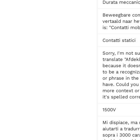
Durata meccani
Beweegbare con
vertaald naar het
is: "Contatti mobi
Contatti statici
Sorry, I'm not s
translate "Afdek
because it does
to be a recogni
or phrase in the 
have. Could you
more context or
it's spelled corr
1500V
Mi dispiace, ma
aiutarti a tradurr
sopra i 3000 cara