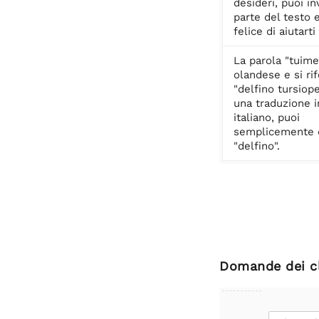
desideri, puoi i
parte del testo 
felice di aiutarti
La parola "tuime
olandese e si rif
"delfino tursiope
una traduzione i
italiano, puoi
semplicemente 
"delfino".
Domande dei cl