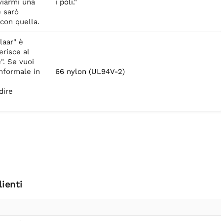
nviarmi una
i poli."
e sarò
 con quella.
laar" è
erisce al
". Se vuoi
nformale in
66 nylon (UL94V-2)
dire
ienti