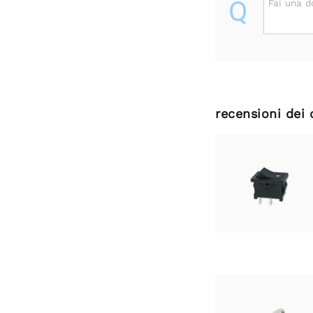
Q
Fai una 
recensioni dei 