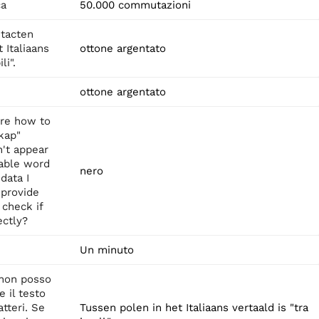
ca
50.000 commutazioni
tacten
 Italiaans
ottone argentato
li".
ottone argentato
ure how to
kap"
n't appear
zable word
nero
data I
 provide
 check if
ectly?
Un minuto
 non posso
e il testo
tteri. Se
Tussen polen in het Italiaans vertaald is "tra