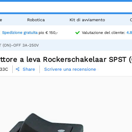
e
Robotica
Kit di avviamento
Spedizione gratuita
pio € 150,-
Valutazione del cliente:
4.8
ST (ON)-OFF 3A-250V
uttore a leva Rockerschakelaar SPST
933C
Scrivere una recensione
Share
