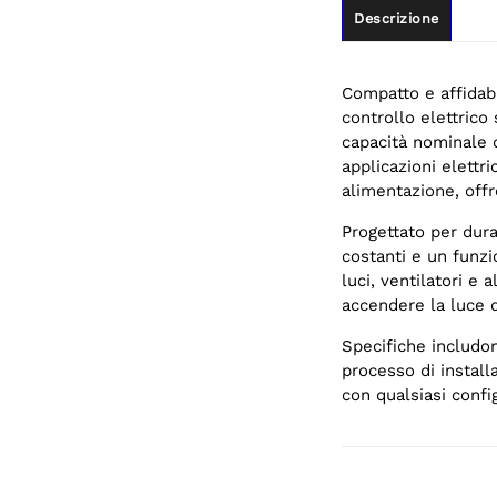
Descrizione
Compatto e affidab
controllo elettric
capacità nominale 
applicazioni elettr
alimentazione, offr
Progettato per dura
costanti e un funz
luci, ventilatori e 
accendere la luce d
Specifiche includon
processo di install
con qualsiasi config