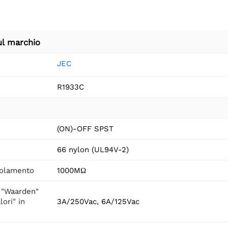
ul marchio
JEC
R1933C
(ON)-OFF SPST
66 nylon (UL94V-2)
solamento
1000MΩ
 "Waarden"
lori" in
3A/250Vac, 6A/125Vac