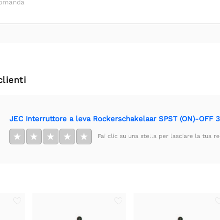
domanda
clienti
JEC Interruttore a leva Rockerschakelaar SPST (ON)-OFF 
★
★
★
★
★
Fai clic su una stella per lasciare la tua r