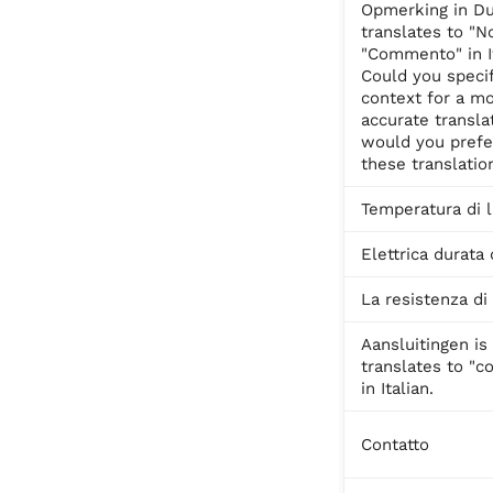
Opmerking in D
translates to "N
"Commento" in It
Could you speci
context for a m
accurate translat
would you prefe
these translatio
Temperatura di 
Elettrica durata 
La resistenza di
Aansluitingen is
translates to "c
in Italian.
Contatto