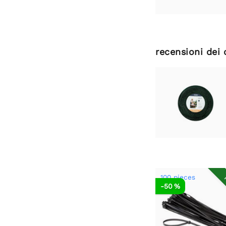
recensioni dei 
100 pieces
R
-50 %