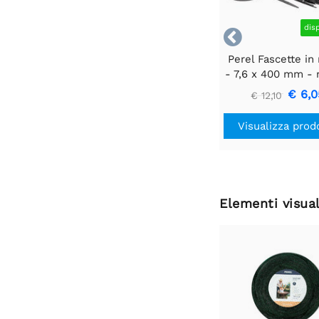
dis

Perel Fascette in
- 7,6 x 400 mm - 
100 pz
€ 6,0
€ 12,10
Visualizza prod
Elementi visual