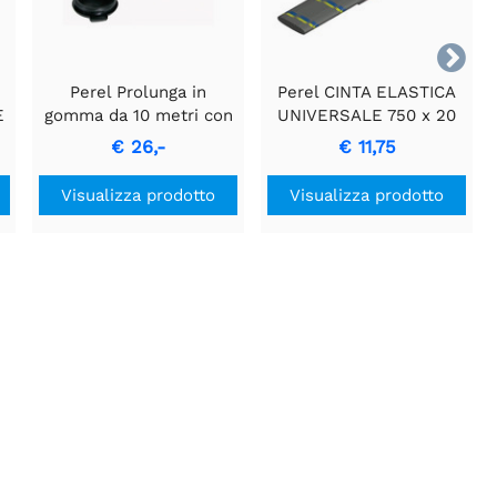

Perel Prolunga in
Perel CINTA ELASTICA
E
gomma da 10 metri con
UNIVERSALE 750 x 20
conduttori 3G1.5
mm - Cinghia di
€ 26,-
€ 11,75
Trasmissione Versatile
Visualizza prodotto
Visualizza prodotto