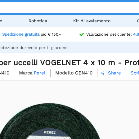
e
Robotica
Kit di avviamento
Spedizione gratuita
pio € 150,-
Valutazione del cliente:
4.8
tezione durevole per il giardino
per uccelli VOGELNET 4 x 10 m - Prot
N410
Marca
Perel
Modello
GBN410
Scr
Share
