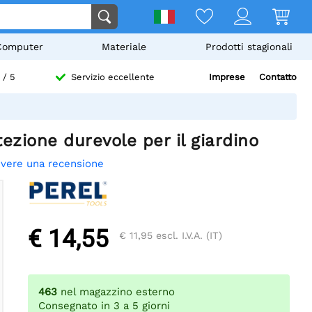
Computer
Materiale
Prodotti stagionali
Imprese
Contatto
/ 5
Servizio eccellente
ezione durevole per il giardino
ivere una recensione
€ 14,55
€ 11,95
escl. I.V.A. (IT)
463
nel magazzino esterno
Consegnato in 3 a 5 giorni