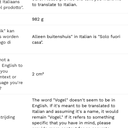
 Italiaans
to translate to Italian.
l prodotto".
982 g
ik" kan
ns worden
Alleen buitenshuis" in Italian is "Solo fuori
ogo di
casa".
not a
 English to
 you
2 cm²
ntext or
uage you're
?
The word "Vogel" doesn't seem to be in
English. If it's meant to be translated to
Italian and assuming it's a name, it would
trijding
remain "Vogel." If it refers to something
specific that you have in mind, please