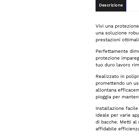
Descrizione
Vivi una protezione
una soluzione robus
prestazioni ottimali
Perfettamente dime
protezione impareggi
tuo duro lavoro rim
Realizzato in polipr
promettendo un uso
allontana efficacem
pioggia per mantene
Installazione facil
ideale per varie app
di bacche. Metti al 
affidabile efficienz