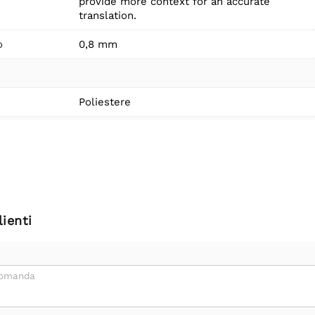
provide more context for an accurate
translation.
o
0,8 mm
Poliestere
ienti
domanda