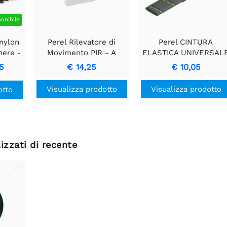
ponibile
 nylon
Perel Rilevatore di
Perel CINTURA
nere -
Movimento PIR - A
ELASTICA UNIVERSAL
incasso con
600 x 20 mm
5
€ 14,25
€ 10,05
Rilevamento Movimento
& Design Incassato
Visualizza prodotto
Visualizza prodotto
otto
izzati di recente