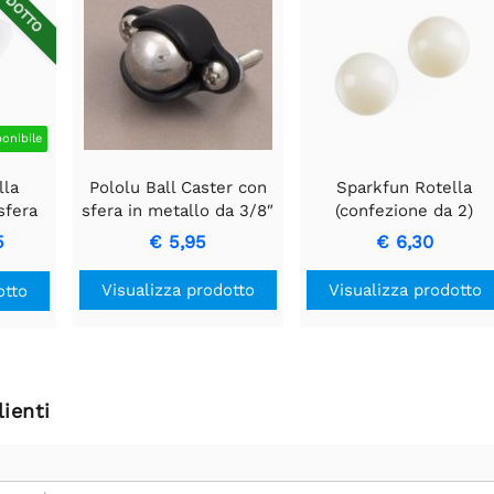
IDOTTO
ponibile
lla
Pololu Ball Caster con
Sparkfun Rotella
sfera
sfera in metallo da 3/8″
(confezione da 2)
420
5
€ 5,95
€ 6,30
Visualizza prodotto
Visualizza prodotto
otto
ienti