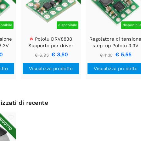
ponibile
disponibile
disponibil
nsione
Pololu DRV8838
Regolatore di tension
3.3V
Supporto per driver
step-up Pololu 3.3V
motore CC a spazzola
U1V11F3
0
€ 3,50
€ 5,55
€ 6,95
€ 11,10
singola
otto
Visualizza prodotto
Visualizza prodotto
izzati di recente
IDOTTO