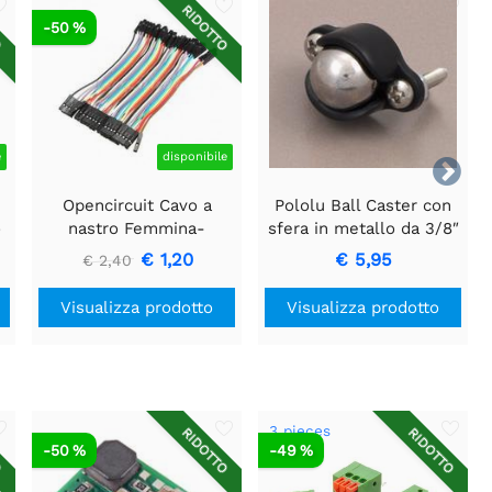
O
RIDOTTO
-50 %
e
disponibile

Opencircuit Cavo a
Pololu Ball Caster con
o
nastro Femmina-
sfera in metallo da 3/8″
Femmina da 10 cm 40
€ 1,20
€ 5,95
€ 2,40
pezzi
Visualizza prodotto
Visualizza prodotto
3 pieces
O
RIDOTTO
RIDOTTO
-50 %
-49 %