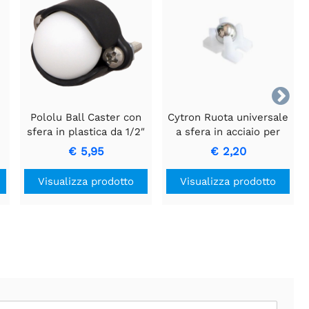

Pololu Ball Caster con
Cytron Ruota universale
sfera in plastica da 1/2″
a sfera in acciaio per
vuoto MBot N20
€ 5,95
€ 2,20
Visualizza prodotto
Visualizza prodotto