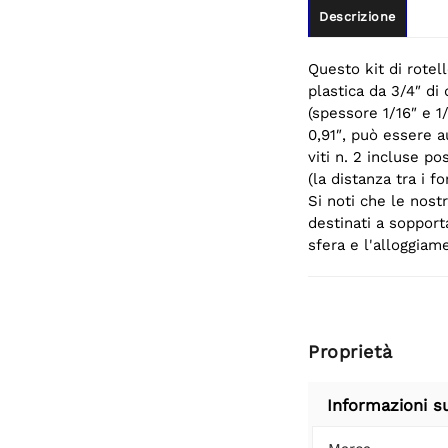
Descrizione
Questo kit di rotel
plastica da 3/4″ di 
(spessore 1/16″ e 1/
0,91″, può essere au
viti n. 2 incluse p
(la distanza tra i fo
Si noti che le nost
destinati a sopporta
sfera e l'alloggiam
Proprietà
Informazioni s