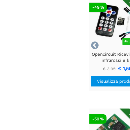
R
-49 %
dis

Opencircuit Ricevi
infrarossi e k
telecomand
€ 1,5
€ 3,05
Visualizza prod
R
-50 %