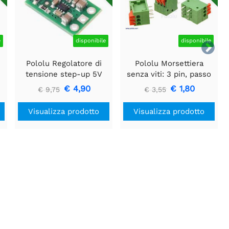
e
disponibile
disponibile

e
Pololu Regolatore di
Pololu Morsettiera
tensione step-up 5V
senza viti: 3 pin, passo
U3V16F5
0,1″, ingresso laterale
€ 4,90
€ 1,80
€ 9,75
€ 3,55
(confezione da 3)
Visualizza prodotto
Visualizza prodotto