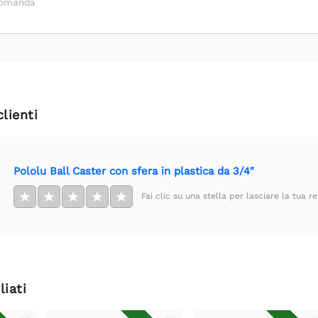
domanda
clienti
Pololu Ball Caster con sfera in plastica da 3/4″
★
★
★
★
★
Fai clic su una stella per lasciare la tua r
liati