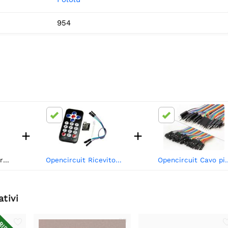
954
+
+
/4″
Opencircuit Ricevitore a infrarossi e kit telecomando
Opencircuit Cavo piatto 20 
ativi