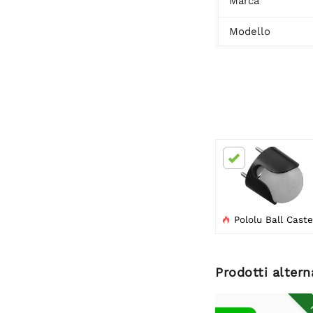
Marca
Modello
Pololu Ball Caster con sfera in plastica da 3

Prodotti altern