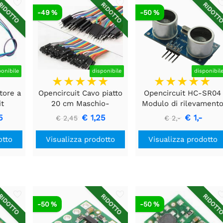
IDOTTO
RIDOTTO
RIDOTT
-49 %
-50 %
ponibile
disponibile
disponibil
tore a
Opencircuit Cavo piatto
Opencircuit HC-SR04
it
20 cm Maschio-
Modulo di rilevament
o
Femmina 40 pezzi
della distanza ad
5
€ 1,25
€ 1,-
€ 2,45
€ 2,-
ultrasuoni
otto
Visualizza prodotto
Visualizza prodotto
IDOTTO
RIDOTTO
RIDOTT
-50 %
-50 %