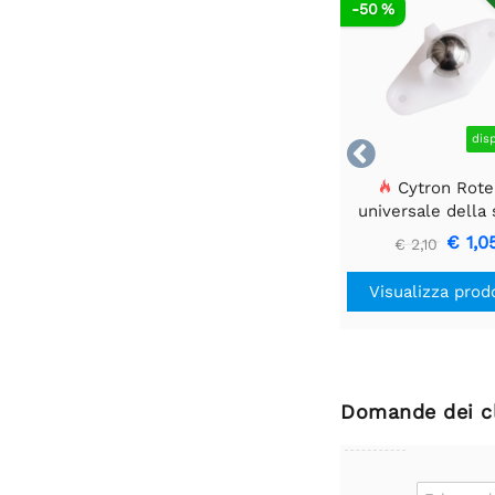
R
-50 %
dis

Cytron Rote
universale della 
dell'acciaio W
€ 1,0
€ 2,10
Visualizza prod
Domande dei cl