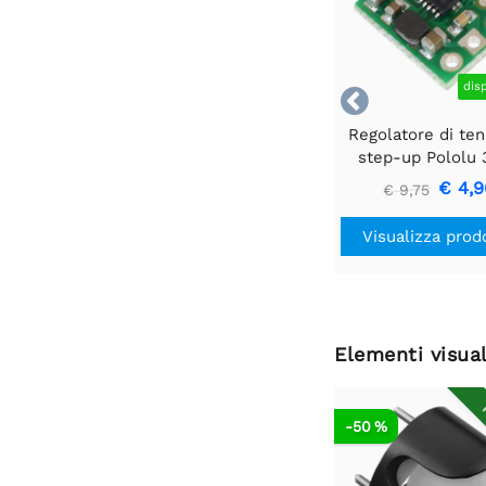
dis

Regolatore di te
step-up Pololu 
U1V10F3
€ 4,9
€ 9,75
Visualizza prod
Elementi visual
R
-50 %