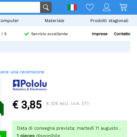
Computer
Materiale
Prodotti stagionali
Imprese
Contatto
/ 5
Servizio eccellente
vere una recensione
€ 3,85
€ 3,15
escl. I.V.A. (IT)
Data di consegna prevista: martedì 11 augusto .
1
pieces
disponibile
%