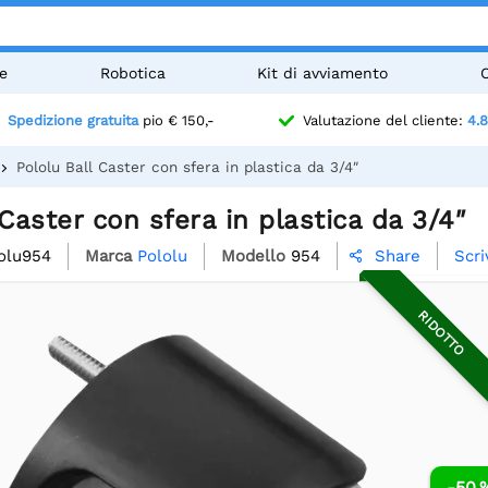
e
Robotica
Kit di avviamento
Spedizione gratuita
pio € 150,-
Valutazione del cliente:
4.8
Pololu Ball Caster con sfera in plastica da 3/4″
 Caster con sfera in plastica da 3/4″
olu954
Marca
Pololu
Modello
954
Scri
Share

RIDOTTO
-50 