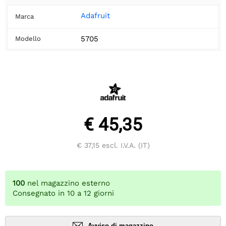
Adafruit
Marca
5705
Modello
€ 45,35
€ 37,15
escl. I.V.A. (IT)
100
nel magazzino esterno
Consegnato in 10 a 12 giorni
Avviso di magazzino