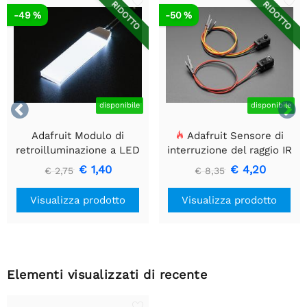
RIDOTTO
RIDOTTO
-49 %
-50 %


disponibile
disponibile
Adafruit Modulo di
Adafruit Sensore di
retroilluminazione a LED
interruzione del raggio IR
bianco - Piccolo 12 mm x
con estremità del
€ 1,40
€ 4,20
€ 2,75
€ 8,35
40 mm
connettore del cavo di alta
qualità - LED da 5 mm
Visualizza prodotto
Visualizza prodotto
Elementi visualizzati di recente