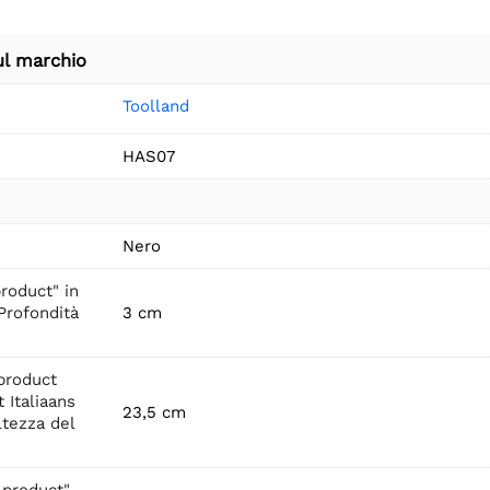
ul marchio
Toolland
HAS07
Nero
roduct" in
"Profondità
3 cm
product
 Italiaans
23,5 cm
ltezza del
 product"