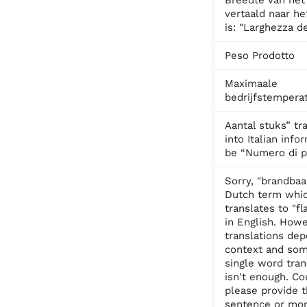
vertaald naar het
is: "Larghezza de
Peso Prodotto
Maximaale
bedrijfstempera
Aantal stuks” tr
into Italian info
be “Numero di p
Sorry, "brandbaa
Dutch term whi
translates to "f
in English. Howe
translations de
context and so
single word tran
isn't enough. Co
please provide t
sentence or mo