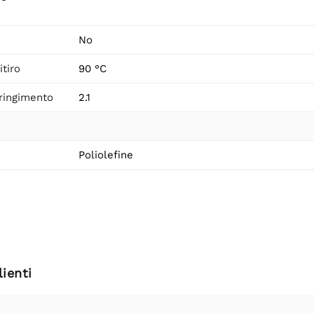
No
itiro
90 °C
tringimento
2.1
Poliolefine
ienti