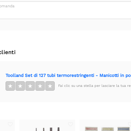
domanda
clienti
Toolland Set di 127 tubi termorestringenti - Manicotti in pol
★
★
★
★
★
Fai clic su una stella per lasciare la tua r