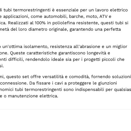
 di tubi termorestringenti è essenziale per un lavoro elettrico
se applicazioni, come automobili, barche, moto, ATV e
a. Realizzati al 100% in poliolefina resistente, questi tubi si
metà del loro diametro originale, garantendo una perfetta
o un'ottima isolamento, resistenza all'abrasione e un miglior
ione. Queste caratteristiche garantiscono longevità e
enti difficili, rendendolo ideale sia per i progetti piccoli che
i.
i, questo set offre versatilità e comodità, fornendo soluzioni
connessione. Da fissare i cavi a proteggere le giunzioni
nomici tubi termorestringenti sono indispensabili per qualsias
ne o manutenzione elettrica.