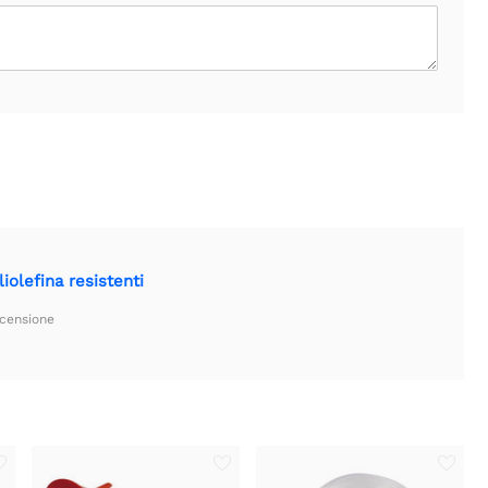
iolefina resistenti
ecensione