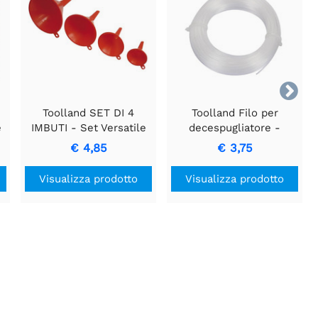

Toolland SET DI 4
Toolland Filo per
e
IMBUTI - Set Versatile
decespugliatore -
per Trasferimenti Senza
Durevole filo per cura
€ 4,85
€ 3,75
Sforzo
del prato, 25m
Visualizza prodotto
Visualizza prodotto