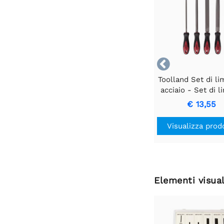

Toolland Set di li
acciaio - Set di l
precisione pe
€ 13,55
lavorazione dei m
Visualizza prod
Elementi visual