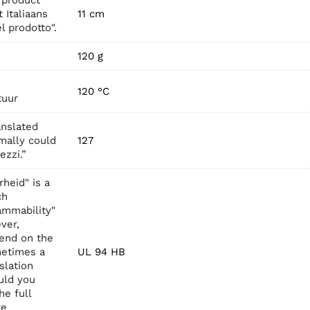
 Italiaans
11 cm
l prodotto".
120 g
120 °C
tuur
anslated
rmally could
127
ezzi.”
rheid" is a
ch
lammability"
ver,
pend on the
metimes a
UL 94 HB
slation
uld you
he full
re