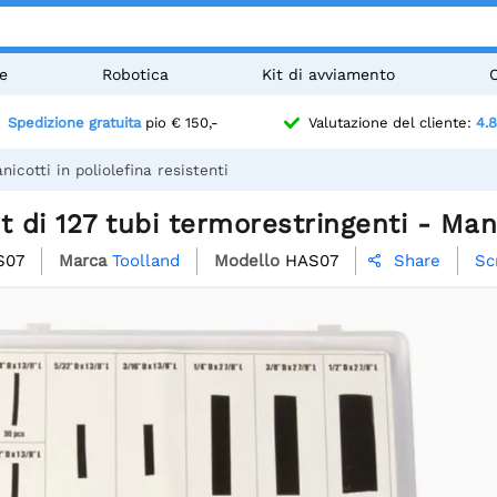
e
Robotica
Kit di avviamento
Spedizione gratuita
pio € 150,-
Valutazione del cliente:
4.8
icotti in poliolefina resistenti
t di 127 tubi termorestringenti - Manic
S07
Marca
Toolland
Modello
HAS07
Sc
Share
