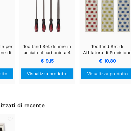
me per
Toolland Set di lime in
Toolland Set di
ime di
acciaio al carbonio a 4
Affilatura di Precision
r
pezzi per legno - 20 cm
WETSTEEN DIAMANT
€ 9,15
€ 10,80
etalli
otto
Visualizza prodotto
Visualizza prodotto
izzati di recente