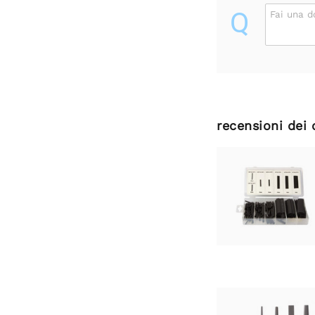
Q
Fai una 
recensioni dei 