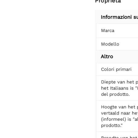
Proprietà
Informazioni s
Marca
Modello
Altro
Colori primari
Diepte van het p
het Italiaans is 
del prodotto.
Hoogte van het 
vertaald naar het
(informeel) is "a
prodotto."
Breedte van het