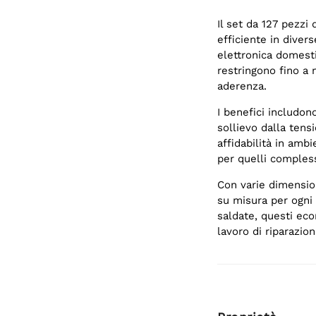
Il set da 127 pezzi
efficiente in diver
elettronica domestic
restringono fino a 
aderenza.
I benefici includon
sollievo dalla tens
affidabilità in ambi
per quelli compless
Con varie dimension
su misura per ogni 
saldate, questi eco
lavoro di riparazio