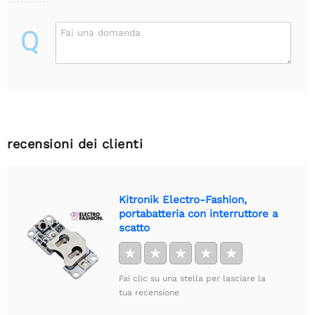
Q
Fai una domanda
recensioni dei clienti
Kitronik Electro-Fashion,
portabatteria con interruttore a
scatto
★
★
★
★
★
Fai clic su una stella per lasciare la
tua recensione