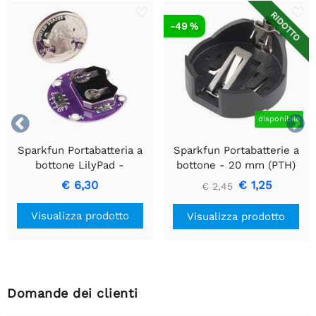
RIDOTTO
-49 %


disponibile
Sparkfun Portabatteria a
Sparkfun Portabatterie a
bottone LilyPad -
bottone - 20 mm (PTH)
Commutato - 20 mm
€ 6,30
€ 1,25
€ 2,45
Visualizza prodotto
Visualizza prodotto
Domande dei clienti