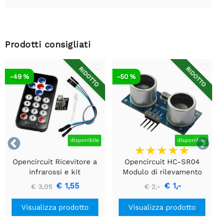
Prodotti consigliati
RIDOTTO
RIDOTTO
-49 %
-50 %


disponibile
disponibile
Opencircuit Ricevitore a
Opencircuit HC-SR04
infrarossi e kit
Modulo di rilevamento
telecomando
della distanza ad
€ 1,55
€ 1,-
€ 3,05
€ 2,-
ultrasuoni
Visualizza prodotto
Visualizza prodotto