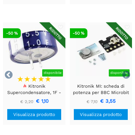
RIDOTTO
RIDOTTO
-50 %
-50 %


disponibile
disponibile
Kitronik
Kitronik MI: scheda di
Supercondensatore, 1F -
potenza per BBC Microbit
5,5V - 1 pezzo
V2
€ 1,10
€ 3,55
€ 2,20
€ 7,10
Visualizza prodotto
Visualizza prodotto