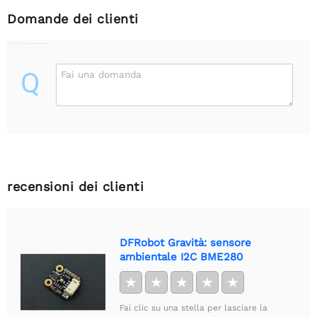
Domande dei clienti
Q
Fai una domanda
recensioni dei clienti
DFRobot Gravità: sensore
ambientale I2C BME280
★
★
★
★
★
Fai clic su una stella per lasciare la