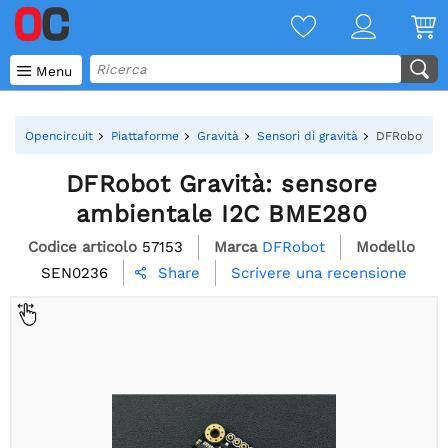

Menu
Opencircuit
Piattaforme
Gravità
Sensori di gravità
DFRobot Gra
DFRobot Gravità: sensore
ambientale I2C BME280
Codice articolo
57153
Marca
DFRobot
Modello
SEN0236
Scrivere una recensione
Share
