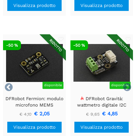
Visualizza prodotto
Visualizza prodotto
RIDOTTO
RIDOTTO
-50 %
-50 %


disponibile
disponibile
DFRobot Fermion: modulo
DFRobot Gravità:
microfono MEMS
wattmetro digitale I2C
€ 2,05
€ 4,85
€ 4,10
€ 9,65
Visualizza prodotto
Visualizza prodotto