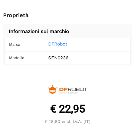
Proprietà
Informazioni sul marchio
DFRobot
Marca
SEN0236
Modello
€ 22,95
€ 18,80
escl. I.V.A. (IT)