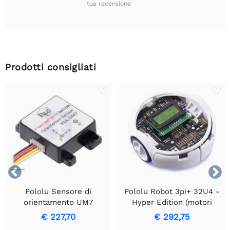
tua recensione
Prodotti consigliati


Pololu Sensore di
Pololu Robot 3pi+ 32U4 -
orientamento UM7
Hyper Edition (motori
HPCB 15:1) - assemblato
€ 227,70
€ 292,75