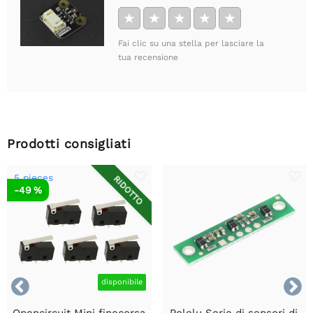
★
★
★
★
★
Fai clic su una stella per lasciare la
tua recensione
Prodotti consigliati
5 pieces
RIDOTTO
-49 %


disponibile
Opencircuit Mini finecorsa
Pololu Serie di sensori di