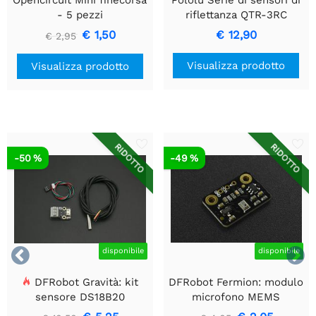
- 5 pezzi
riflettanza QTR-3RC
€ 1,50
€ 12,90
€ 2,95
Visualizza prodotto
Visualizza prodotto
RIDOTTO
RIDOTTO
-50 %
-49 %


disponibile
disponibile
DFRobot Gravità: kit
DFRobot Fermion: modulo
sensore DS18B20
microfono MEMS
impermeabile