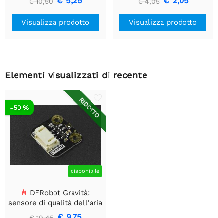
€ 5,25
€ 2,05
€ 10,50
€ 4,05
Visualizza prodotto
Visualizza prodotto
Elementi visualizzati di recente
RIDOTTO
-50 %
disponibile
DFRobot Gravità:
sensore di qualità dell'aria
SGP40
€ 9,75
€ 19,45