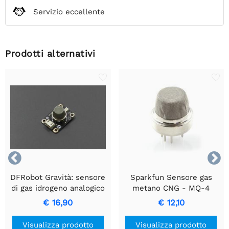
Servizio eccellente
Prodotti alternativi


DFRobot Gravità: sensore
Sparkfun Sensore gas
di gas idrogeno analogico
metano CNG - MQ-4
(MQ8) per Arduino
€ 16,90
€ 12,10
Visualizza prodotto
Visualizza prodotto