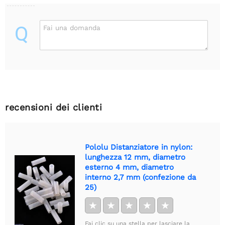
Q
Fai una domanda
recensioni dei clienti
Pololu Distanziatore in nylon:
lunghezza 12 mm, diametro
esterno 4 mm, diametro
interno 2,7 mm (confezione da
25)
★
★
★
★
★
Fai clic su una stella per lasciare la