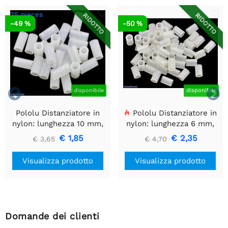
25 pieces
RIDOTTO
RIDOTTO
-49 %
-50 %


disponibile
disponibile
Pololu Distanziatore in
Pololu Distanziatore in
nylon: lunghezza 10 mm,
nylon: lunghezza 6 mm,
diametro esterno 5 mm,
diametro esterno 4 mm,
€ 1,85
€ 2,35
€ 3,65
€ 4,70
diametro interno 3,3 mm
diametro interno 2,7 mm
(confezione da 25)
(confezione da 50)
Visualizza prodotto
Visualizza prodotto
Domande dei clienti