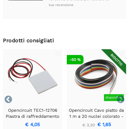
tua recensione
Prodotti consigliati
RIDOTTO
-50 %


disponibile
Opencircuit TEC1-12706
Opencircuit Cavo piatto da
Piastra di raffreddamento
1 m a 20 nuclei colorato -
termoelettrica
1,27 mm
€ 4,05
€ 1,65
€ 3,30