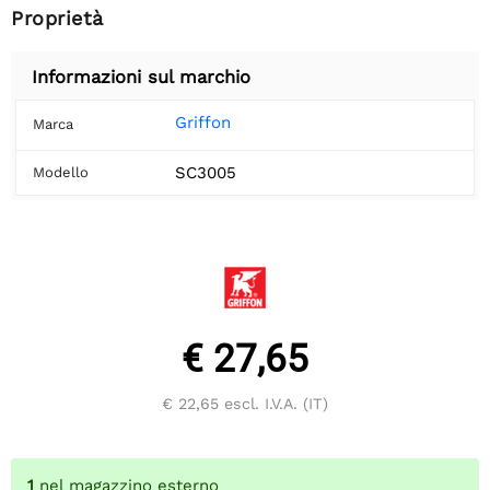
Proprietà
Informazioni sul marchio
Griffon
Marca
SC3005
Modello
€ 27,65
€ 22,65
escl. I.V.A. (IT)
1
nel magazzino esterno