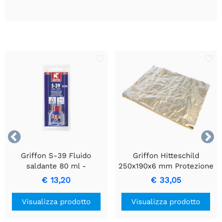


Griffon S-39 Fluido
Griffon Hitteschild
saldante 80 ml -
250x190x6 mm Protezione
Soluzione per legare il
Termica Flessibile
€ 13,20
€ 33,05
rame
Visualizza prodotto
Visualizza prodotto