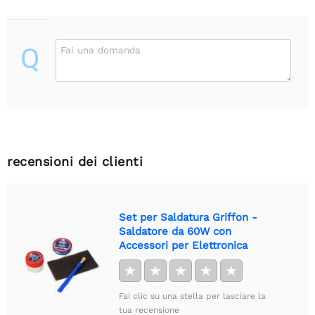
Q
Fai una domanda
recensioni dei clienti
Set per Saldatura Griffon -
Saldatore da 60W con
Accessori per Elettronica
★
★
★
★
★
Fai clic su una stella per lasciare la
tua recensione