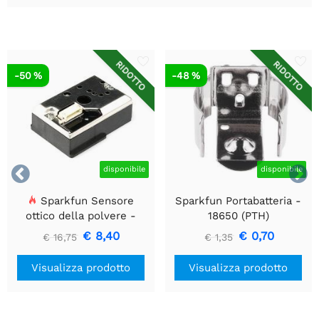
RIDOTTO
RIDOTTO
-50 %
-48 %


disponibile
disponibile
Sparkfun Sensore
Sparkfun Portabatteria -
ottico della polvere -
18650 (PTH)
GP2Y1010AU0F
€ 8,40
€ 0,70
€ 16,75
€ 1,35
Visualizza prodotto
Visualizza prodotto