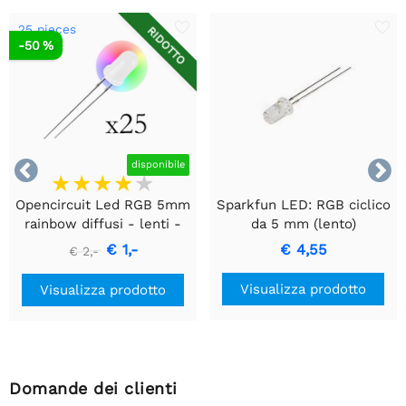
25 pieces
RIDOTTO
-50 %


disponibile
Opencircuit Led RGB 5mm
Sparkfun LED: RGB ciclico
rainbow diffusi - lenti -
da 5 mm (lento)
25 pz
€ 1,-
€ 4,55
€ 2,-
Visualizza prodotto
Visualizza prodotto
Domande dei clienti