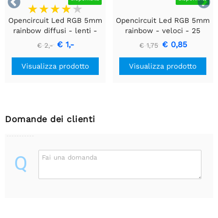


Opencircuit Led RGB 5mm
Opencircuit Led RGB 5mm
rainbow diffusi - lenti -
rainbow - veloci - 25
25 pz
pezzi
€ 1,-
€ 0,85
€ 2,-
€ 1,75
Visualizza prodotto
Visualizza prodotto
Domande dei clienti
Q
Fai una domanda