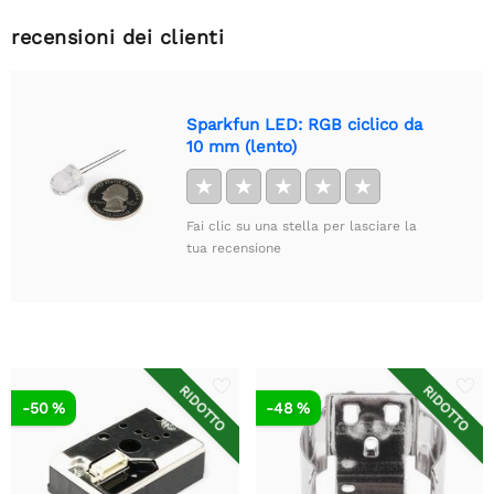
recensioni dei clienti
Sparkfun LED: RGB ciclico da
10 mm (lento)
★
★
★
★
★
Fai clic su una stella per lasciare la
tua recensione
RIDOTTO
RIDOTTO
-50 %
-48 %