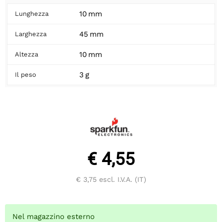
10 mm
Lunghezza
45 mm
Larghezza
10 mm
Altezza
3 g
Il peso
€ 4,55
€ 3,75
escl. I.V.A. (IT)
Nel magazzino esterno