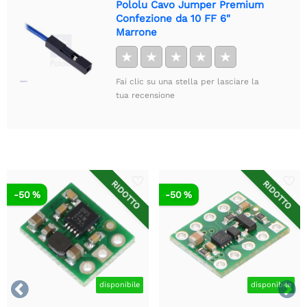
Pololu Cavo Jumper Premium
Confezione da 10 FF 6"
Marrone
★
★
★
★
★
Fai clic su una stella per lasciare la
tua recensione
RIDOTTO
RIDOTTO
-50 %
-50 %


disponibile
disponibile