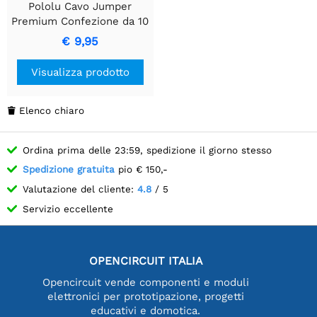
Pololu Cavo Jumper
Premium Confezione da 10
FF 6" Marrone
€ 9,95
Visualizza prodotto
Elenco chiaro

Ordina prima delle 23:59, spedizione il giorno stesso
Spedizione gratuita
pio € 150,-
Valutazione del cliente:
4.8
/ 5
Servizio eccellente
OPENCIRCUIT ITALIA
Opencircuit vende componenti e moduli
elettronici per prototipazione, progetti
educativi e domotica.