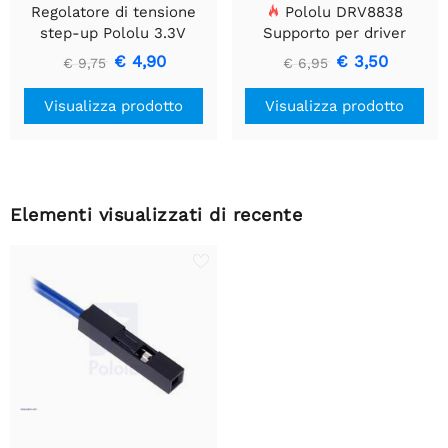
Regolatore di tensione
Pololu DRV8838
step-up Pololu 3.3V
Supporto per driver
U1V10F3
motore CC a spazzola
€ 4,90
€ 3,50
€ 9,75
€ 6,95
singola
Visualizza prodotto
Visualizza prodotto
Elementi visualizzati di recente