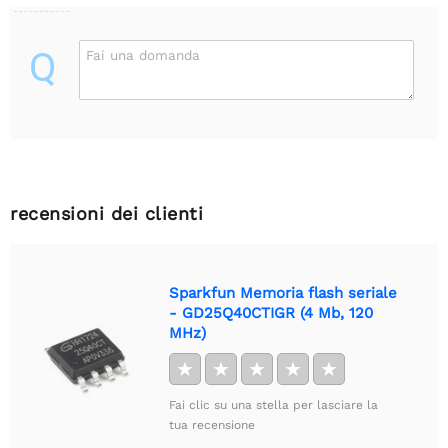
Q
Fai una domanda
recensioni dei clienti
Sparkfun Memoria flash seriale
- GD25Q40CTIGR (4 Mb, 120
MHz)
★
★
★
★
★
Fai clic su una stella per lasciare la
tua recensione