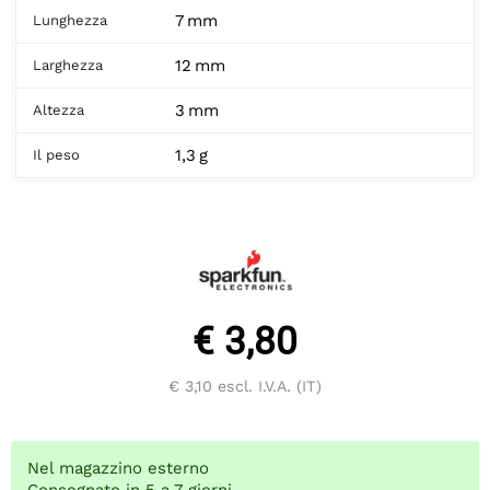
7 mm
Lunghezza
12 mm
Larghezza
3 mm
Altezza
1,3 g
Il peso
€ 3,80
€ 3,10
escl. I.V.A. (IT)
Nel magazzino esterno