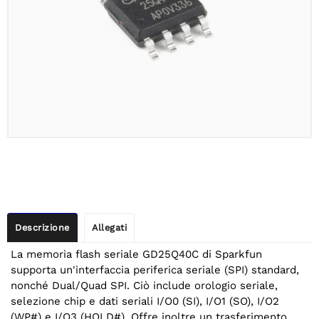
Descrizione
Allegati
La memoria flash seriale GD25Q40C di Sparkfun
supporta un'interfaccia periferica seriale (SPI) standard,
nonché Dual/Quad SPI. Ciò include orologio seriale,
selezione chip e dati seriali I/O0 (SI), I/O1 (SO), I/O2
(WP#) e I/O3 (HOLD#). Offre inoltre un trasferimento