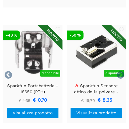
RIDOTTO
RIDOTTO
-48 %
-50 %


disponibile
disponibile
Sparkfun Portabatteria -
Sparkfun Sensore
18650 (PTH)
ottico della polvere -
GP2Y1010AU0F
€ 0,70
€ 8,35
€ 1,35
€ 16,70
Visualizza prodotto
Visualizza prodotto