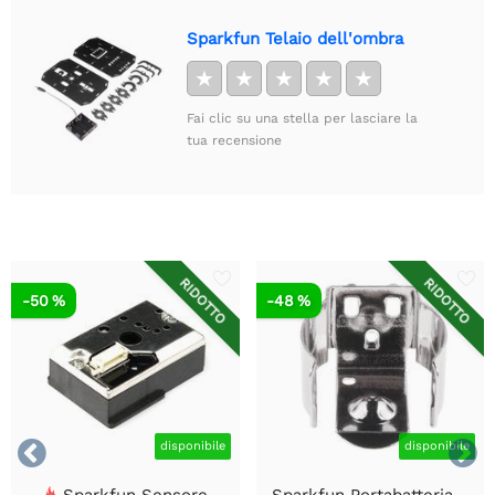
Sparkfun Telaio dell'ombra
★
★
★
★
★
Fai clic su una stella per lasciare la
tua recensione
RIDOTTO
RIDOTTO
-50 %
-48 %


disponibile
disponibile