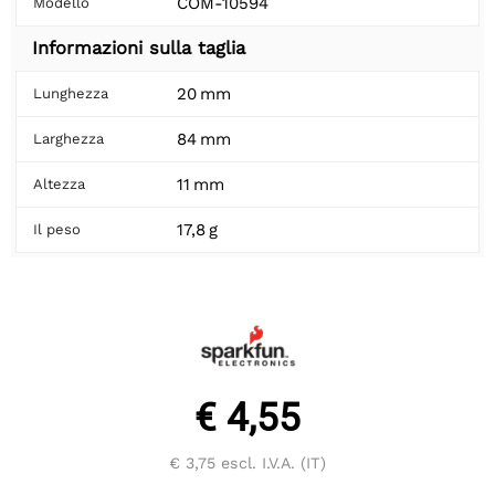
COM-10594
Modello
Informazioni sulla taglia
20 mm
Lunghezza
84 mm
Larghezza
11 mm
Altezza
17,8 g
Il peso
€ 4,55
€ 3,75
escl. I.V.A. (IT)