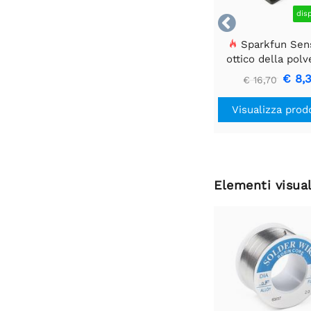
dis

Sparkfun Sen
ottico della polv
GP2Y1010AU0
€ 8,
€ 16,70
Visualizza prod
Elementi visual