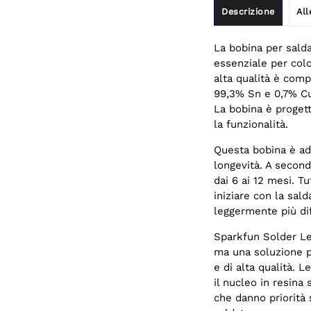
Descrizione
All
La bobina per sal
essenziale per col
alta qualità è com
99,3% Sn e 0,7% Cu
La bobina è progett
la funzionalità.
Questa bobina è ada
longevità. A second
dai 6 ai 12 mesi. Tu
iniziare con la sa
leggermente più dif
Sparkfun Solder Le
ma una soluzione pe
e di alta qualità.
il nucleo in resina
che danno priorità s