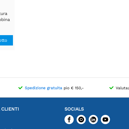
tura
obina
i
otto
Spedizione gratuita
pio € 150,-
Valuta
 CLIENTI
SOCIALS