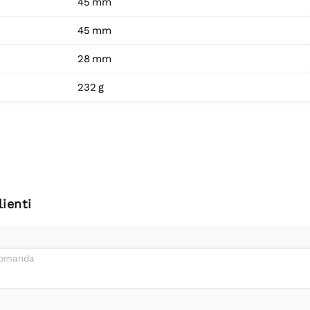
45 mm
45 mm
28 mm
232 g
ienti
domanda