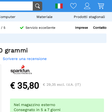
Computer
Materiale
Prodotti stagionali
Imprese
Contatto
/ 5
Servizio eccellente
00 grammi
Scrivere una recensione
€ 35,80
€ 29,35
escl. I.V.A. (IT)
Nel magazzino esterno
Consegnato in 5 a 7 giorni