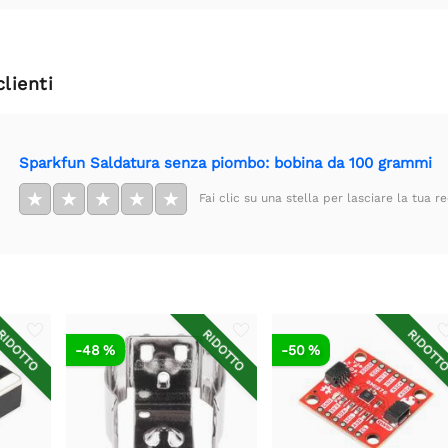
clienti
Sparkfun Saldatura senza piombo: bobina da 100 grammi
★
★
★
★
★
Fai clic su una stella per lasciare la tua r
IDOTTO
RIDOTTO
RIDOTT
-48 %
-50 %