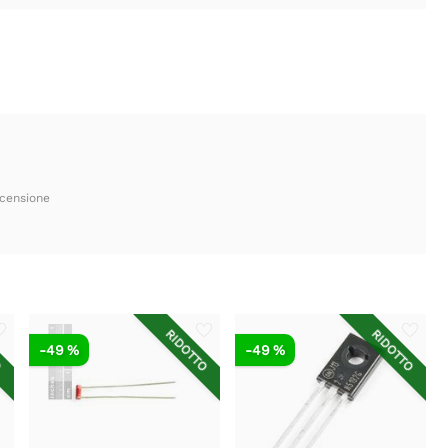
ecensione
O
RIDOTTO
RIDOTTO
-49 %
-49 %