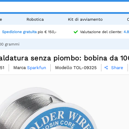
e
Robotica
Kit di avviamento
Spedizione gratuita
pio € 150,-
Valutazione del cliente:
4.8
100 grammi
aldatura senza piombo: bobina da 1
51
Marca
Sparkfun
Modello
TOL-09325
Share
