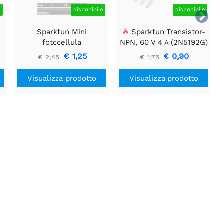
e
disponibile
disponibile

Sparkfun Mini
Sparkfun Transistor-
fotocellula
NPN, 60 V 4 A (2N5192G)
€ 1,25
€ 0,90
€ 2,45
€ 1,75
Visualizza prodotto
Visualizza prodotto