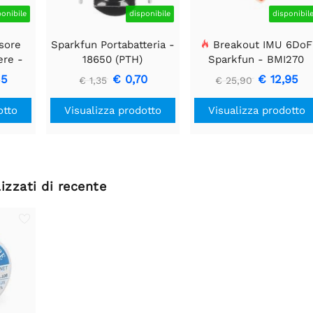
ponibile
disponibile
disponibil
sore
Sparkfun Portabatteria -
Breakout IMU 6DoF
ere -
18650 (PTH)
Sparkfun - BMI270
F
(Qwiic)
35
€ 0,70
€ 12,95
€ 1,35
€ 25,90
otto
Visualizza prodotto
Visualizza prodotto
izzati di recente