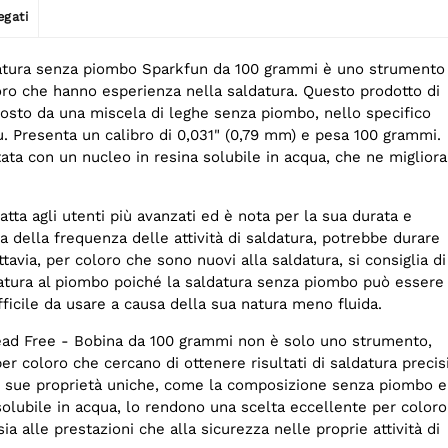
egati
datura senza piombo Sparkfun da 100 grammi è uno strumento
oro che hanno esperienza nella saldatura. Questo prodotto di
posto da una miscela di leghe senza piombo, nello specifico
. Presenta un calibro di 0,031" (0,79 mm) e pesa 100 grammi.
ata con un nucleo in resina solubile in acqua, che ne migliora
tta agli utenti più avanzati ed è nota per la sua durata e
a della frequenza delle attività di saldatura, potrebbe durare
ttavia, per coloro che sono nuovi alla saldatura, si consiglia di
ldatura al piombo poiché la saldatura senza piombo può essere
ficile da usare a causa della sua natura meno fluida.
ad Free - Bobina da 100 grammi non è solo uno strumento,
r coloro che cercano di ottenere risultati di saldatura precis
 Le sue proprietà uniche, come la composizione senza piombo e
 solubile in acqua, lo rendono una scelta eccellente per coloro
ia alle prestazioni che alla sicurezza nelle proprie attività di