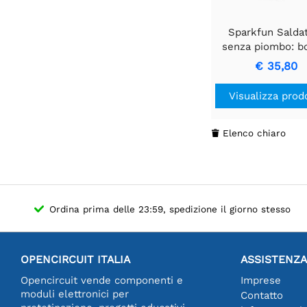
Sparkfun Salda
senza piombo: b
da 100 gramm
€ 35,80
Visualizza prod
Elenco chiaro

Ordina prima delle 23:59, spedizione il giorno stesso
OPENCIRCUIT ITALIA
ASSISTENZA
Opencircuit vende componenti e
Imprese
moduli elettronici per
Contatto