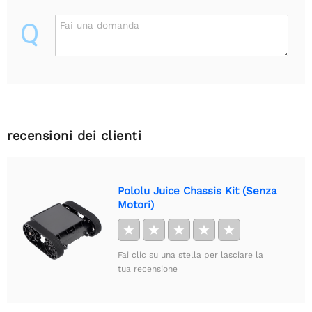
Q
Fai una domanda
recensioni dei clienti
Pololu Juice Chassis Kit (Senza
Motori)
★
★
★
★
★
Fai clic su una stella per lasciare la
tua recensione