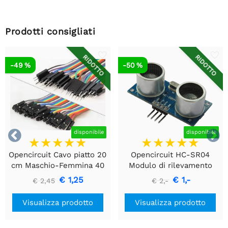
Prodotti consigliati
RIDOTTO
RIDOTTO
-49 %
-50 %


disponibile
disponibile
Opencircuit Cavo piatto 20
Opencircuit HC-SR04
cm Maschio-Femmina 40
Modulo di rilevamento
pezzi
della distanza ad
€ 1,25
€ 1,-
€ 2,45
€ 2,-
ultrasuoni
Visualizza prodotto
Visualizza prodotto