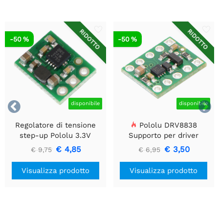
RIDOTTO
RIDOTTO
-50 %
-50 %


disponibile
disponibile
Regolatore di tensione
Pololu DRV8838
step-up Pololu 3.3V
Supporto per driver
U1V10F3
motore CC a spazzola
€ 4,85
€ 3,50
€ 9,75
€ 6,95
singola
Visualizza prodotto
Visualizza prodotto