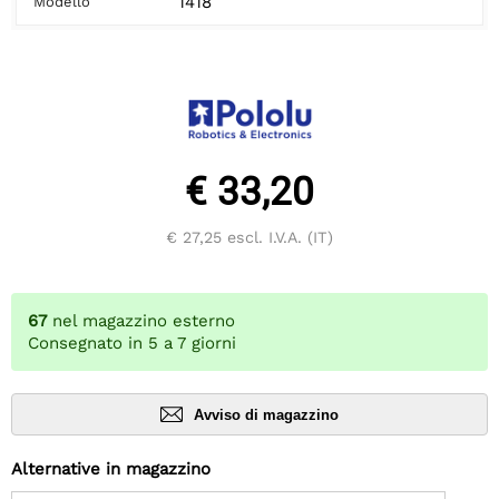
1418
Modello
€ 33,20
€ 27,25
escl. I.V.A. (IT)
67
nel magazzino esterno
Consegnato in 5 a 7 giorni
Avviso di magazzino
Alternative in magazzino