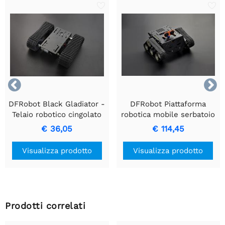


DFRobot Black Gladiator -
DFRobot Piattaforma
Telaio robotico cingolato
robotica mobile serbatoio
Devastator (motoriduttore
€ 36,05
€ 114,45
CC in metallo)
Visualizza prodotto
Visualizza prodotto
Prodotti correlati