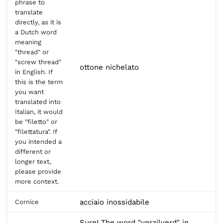
phrase to
translate
directly, as it is
a Dutch word
meaning
"thread" or
"screw thread"
ottone nichelato
in English. If
this is the term
you want
translated into
Italian, it would
be "filetto" or
"filettatura". If
you intended a
different or
longer text,
please provide
more context.
acciaio inossidabile
Cornice
Sure! The word "verzilverd" in