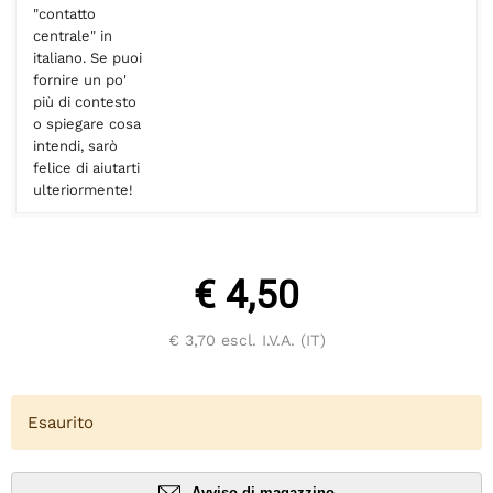
"contatto
centrale" in
italiano. Se puoi
fornire un po'
più di contesto
o spiegare cosa
intendi, sarò
felice di aiutarti
ulteriormente!
€ 4,50
€ 3,70
escl. I.V.A. (IT)
Esaurito
Avviso di magazzino