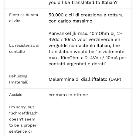
you'd like translated to Italian?
50.000 cicli di creazione e rottura
Elettrica durata
con carico massimo
di vita
Aanvankelijk max. 10mOhm bij 2-
4Vdc / 10mA voor verzilverde en
vergulde contactenIn Italian, the
La resistenza di
translation would be:"Inizialmente
contatto
max. 10mOhm a 2-4Vdc / 10mA per
contatti argentati e dorati"
Behuizing
Melammina di diallilftalato (DAP)
(materiali)
cromato in ottone
Acciaio
I'm sorry, but
"Schroefdraad"
doesn't seem
to be a proper
sentence or