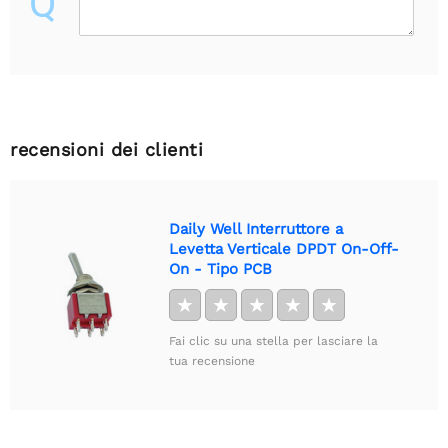
Q
recensioni dei clienti
Daily Well Interruttore a
Levetta Verticale DPDT On-Off-
On - Tipo PCB
★
★
★
★
★
Fai clic su una stella per lasciare la
tua recensione