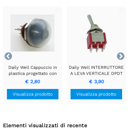


Daily Well Cappuccio in
Daily Well INTERRUTTORE
plastica progettato con
A LEVA VERTICALE DPDT
precisione per interruttori
ON-ON
€ 2,80
€ 3,90
a pulsante in miniatura.
Visualizza prodotto
Visualizza prodotto
Elementi visualizzati di recente