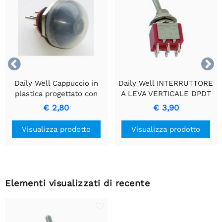


Daily Well Cappuccio in
Daily Well INTERRUTTORE
plastica progettato con
A LEVA VERTICALE DPDT
precisione per interruttori
ON-ON
€ 2,80
€ 3,90
a pulsante in miniatura.
Visualizza prodotto
Visualizza prodotto
Elementi visualizzati di recente