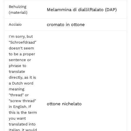
Behuizing
Melammina di diallilftalato (DAP)
(materiali)
cromato in ottone
Acciaio
I'm sorry, but
"Schroefdraad"
doesn't seem
to be a proper
sentence or
phrase to
translate
directly, as it is
a Dutch word
meaning
"thread" or
"screw thread"
ottone nichelato
in English. If
this is the term
you want
translated into
Italian, it would