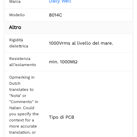
Daily Well
Marca
8014C
Modello
Altro
Rigidità
1000Vrms al livello del mare.
dielettrica
Resistenza
min. 1000MΩ
all'isolamento
Opmerking in
Dutch
translates to
"Nota" or
"Commento" in
Italian. Could
you specify the
Tipo di PCB
context for a
more accurate
translation, or