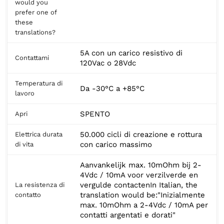
would you
prefer one of
these
translations?
5A con un carico resistivo di
Contattami
120Vac o 28Vdc
Temperatura di
Da -30°C a +85°C
lavoro
SPENTO
Apri
50.000 cicli di creazione e rottura
Elettrica durata
con carico massimo
di vita
Aanvankelijk max. 10mOhm bij 2-
4Vdc / 10mA voor verzilverde en
vergulde contactenIn Italian, the
La resistenza di
translation would be:"Inizialmente
contatto
max. 10mOhm a 2-4Vdc / 10mA per
contatti argentati e dorati"