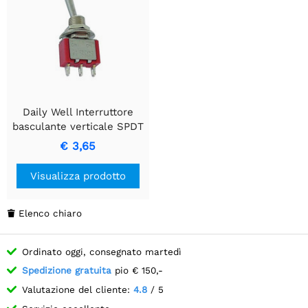
Daily Well Interruttore
basculante verticale SPDT
con levetta ON-OFF-ON
€ 3,65
Visualizza prodotto
Elenco chiaro

Ordinato oggi, consegnato martedì
Spedizione gratuita
pio € 150,-
Valutazione del cliente:
4.8
/ 5