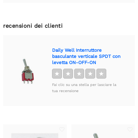
recensioni dei clienti
Daily Well Interruttore
basculante verticale SPDT con
levetta ON-OFF-ON
★
★
★
★
★
Fai clic su una stella per lasciare la
tua recensione