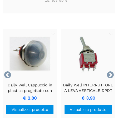
tua recensione


Daily Well Cappuccio in
Daily Well INTERRUTTORE
plastica progettato con
A LEVA VERTICALE DPDT
precisione per interruttori
ON-ON
€ 2,80
€ 3,90
a pulsante in miniatura.
Visualizza prodotto
Visualizza prodotto