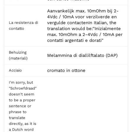
Aanvankelijk max. 10mOhm bij 2-
4Vdc / 10mA voor verzilverde en
vergulde contactenIn Italian, the
La resistenza di
translation would be:"Inizialmente
contatto
max. 10mOhm a 2-4Vdc / 10mA per
contatti argentati e dorati"
Behuizing
Melammina di diallilftalato (DAP)
(materiali)
cromato in ottone
Acciaio
I'm sorry, but
"Schroefdraad"
doesn't seem
to be a proper
sentence or
phrase to
translate
directly, as it is
a Dutch word