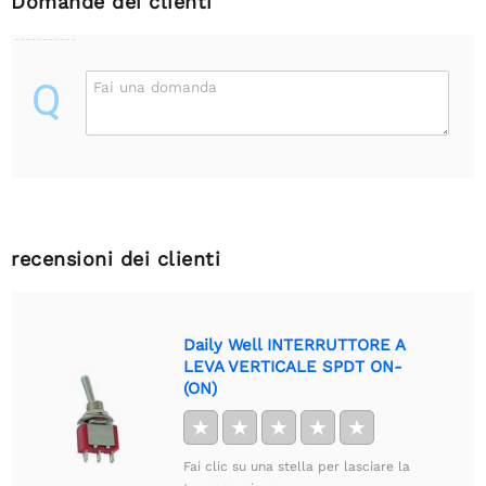
Domande dei clienti
Q
Fai una domanda
recensioni dei clienti
Daily Well INTERRUTTORE A
LEVA VERTICALE SPDT ON-
(ON)
★
★
★
★
★
Fai clic su una stella per lasciare la