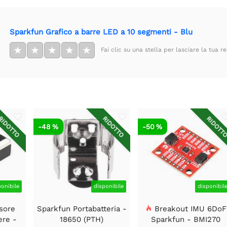
Sparkfun Grafico a barre LED a 10 segmenti - Blu
★
★
★
★
★
Fai clic su una stella per lasciare la tua r
IDOTTO
RIDOTTO
RIDOTT
-48 %
-50 %
ponibile
disponibile
disponibil
sore
Sparkfun Portabatteria -
Breakout IMU 6DoF
ere -
18650 (PTH)
Sparkfun - BMI270