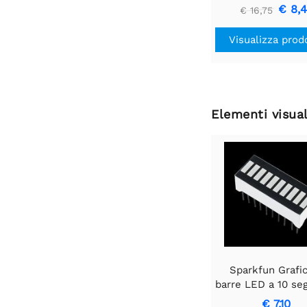
GP2Y1010AU0
€ 8,
€ 16,75
Visualizza prod
Elementi visual
Sparkfun Grafi
barre LED a 10 se
- Blu
€ 7,10