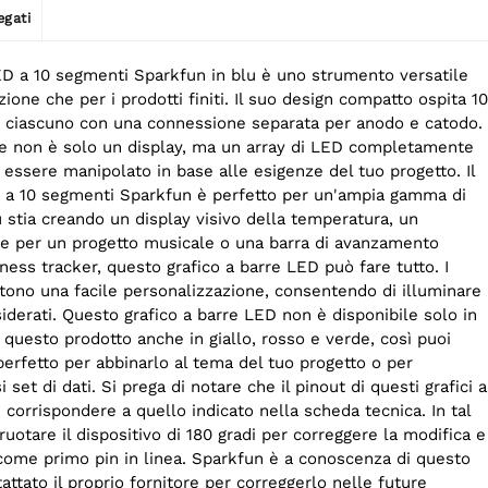
egati
LED a 10 segmenti Sparkfun in blu è uno strumento versatile
zione che per i prodotti finiti. Il suo design compatto ospita 10
i, ciascuno con una connessione separata per anodo e catodo.
he non è solo un display, ma un array di LED completamente
essere manipolato in base alle esigenze del tuo progetto. Il
D a 10 segmenti Sparkfun è perfetto per un'ampia gamma di
u stia creando un display visivo della temperatura, un
me per un progetto musicale o una barra di avanzamento
ness tracker, questo grafico a barre LED può fare tutto. I
tono una facile personalizzazione, consentendo di illuminare
siderati. Questo grafico a barre LED non è disponibile solo in
 questo prodotto anche in giallo, rosso e verde, così puoi
 perfetto per abbinarlo al tema del tuo progetto o per
i set di dati. Si prega di notare che il pinout di questi grafici a
corrispondere a quello indicato nella scheda tecnica. In tal
ruotare il dispositivo di 180 gradi per correggere la modifica e
 come primo pin in linea. Sparkfun è a conoscenza di questo
ttato il proprio fornitore per correggerlo nelle future