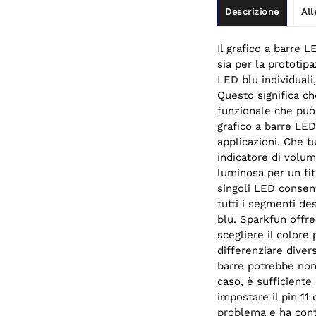
Descrizione
All
Il grafico a barre 
sia per la prototipa
LED blu individual
Questo significa c
funzionale che può 
grafico a barre LE
applicazioni. Che t
indicatore di volu
luminosa per un fit
singoli LED consen
tutti i segmenti de
blu. Sparkfun offre
scegliere il colore
differenziare divers
barre potrebbe non 
caso, è sufficiente 
impostare il pin 11
problema e ha conta