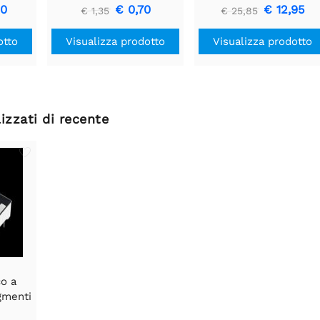
F
(Qwiic)
40
€ 0,70
€ 12,95
€ 1,35
€ 25,85
otto
Visualizza prodotto
Visualizza prodotto
izzati di recente
co a
gmenti