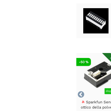
R
-50 %
dis

Sparkfun Sen
ottico della polv