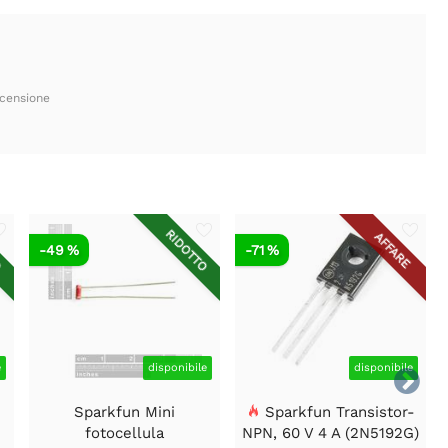
ecensione
O
RIDOTTO
AFFARE
-49 %
-71 %
e
disponibile
disponibile

Sparkfun Mini
Sparkfun Transistor-
fotocellula
NPN, 60 V 4 A (2N5192G)