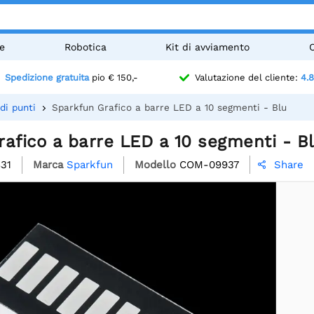
e
Robotica
Kit di avviamento
Spedizione gratuita
pio € 150,-
Valutazione del cliente:
4.8
di punti
Sparkfun Grafico a barre LED a 10 segmenti - Blu
afico a barre LED a 10 segmenti - B
31
Marca
Sparkfun
Modello
COM-09937
Share
