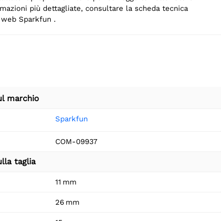
ormazioni più dettagliate, consultare la scheda tecnica
o web Sparkfun .
ul marchio
Sparkfun
COM-09937
lla taglia
11 mm
26 mm