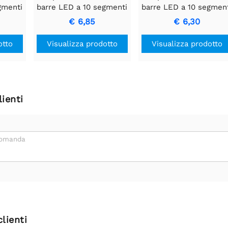
gmenti
barre LED a 10 segmenti
barre LED a 10 segmen
- Rosso
- Giallo
€ 6,85
€ 6,30
otto
Visualizza prodotto
Visualizza prodotto
ienti
domanda
clienti