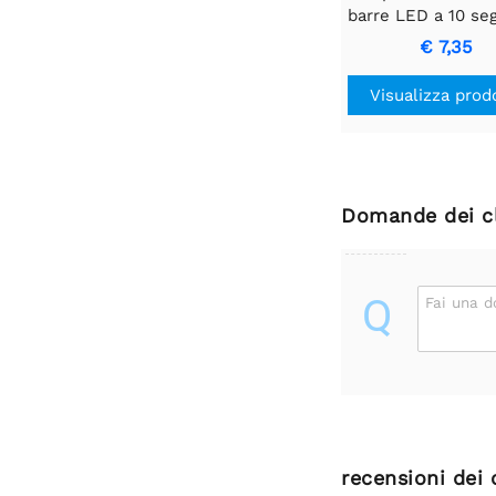
barre LED a 10 se
- verde
€ 7,35
Visualizza prod
Domande dei cl
Q
Fai una 
recensioni dei 