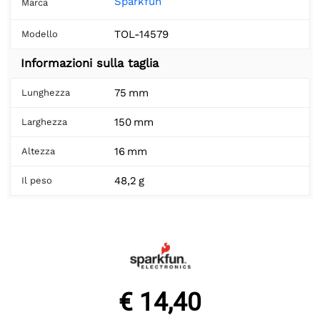
Sparkfun
Marca
TOL-14579
Modello
Informazioni sulla taglia
75 mm
Lunghezza
150 mm
Larghezza
16 mm
Altezza
48,2 g
Il peso
€ 14,40