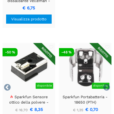
dissaldante Velleman -
VTD7 - Alluminio
€ 6,75
Visualizza prodotto
RIDOTTO
RIDOTTO
-50 %
-48 %


disponibile
disponibile
Sparkfun Sensore
Sparkfun Portabatteria -
ottico della polvere -
18650 (PTH)
GP2Y1010AU0F
€ 8,35
€ 0,70
€ 16,70
€ 1,35