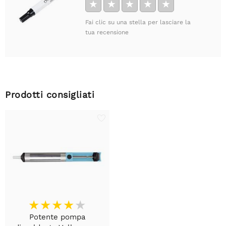
★
★
★
★
★
Fai clic su una stella per lasciare la
tua recensione
Prodotti consigliati
Potente pompa