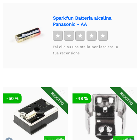
Sparkfun Batteria alcalina
Panasonic - AA
★
★
★
★
★
Fai clic su una stella per lasciare la
tua recensione
RIDOTTO
RIDOTTO
-50 %
-48 %
disponibile
disponibile