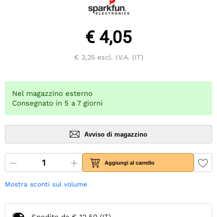
€ 4,05
€ 3,35
escl. I.V.A. (IT)
Nel magazzino esterno
Consegnato in 5 a 7 giorni
Avviso di magazzino
Aggiungi al carrello
Mostra sconti sul volume
Spedito da
€ 12,50
(IT)