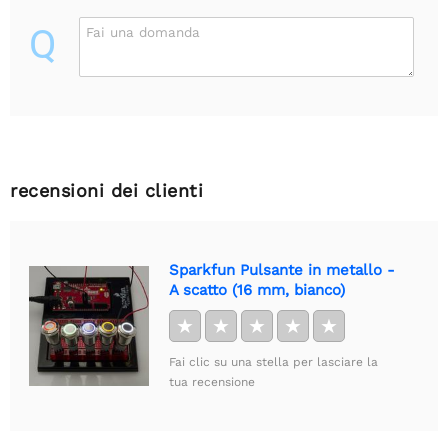
Q
Fai una domanda
recensioni dei clienti
Sparkfun Pulsante in metallo -
A scatto (16 mm, bianco)
★
★
★
★
★
Fai clic su una stella per lasciare la
tua recensione