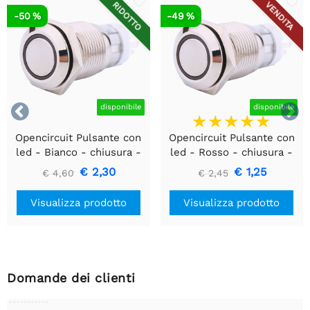
RIDOTTO
VENDITA
-50 %
-49 %


disponibile
disponibile
Opencircuit Pulsante con
Opencircuit Pulsante con
led - Bianco - chiusura -
led - Rosso - chiusura -
metallo 16mm
metallo 16mm
€ 2,30
€ 1,25
€ 4,60
€ 2,45
Visualizza prodotto
Visualizza prodotto
Domande dei clienti