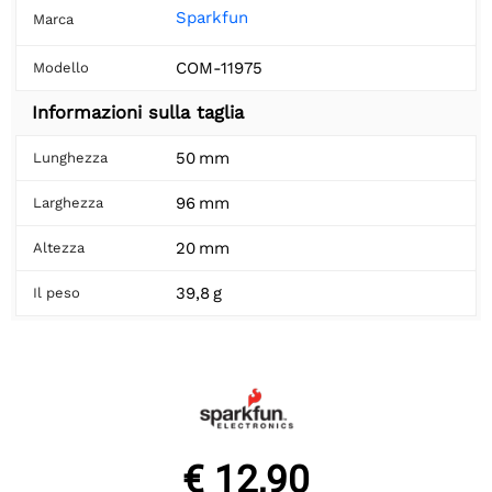
Sparkfun
Marca
COM-11975
Modello
Informazioni sulla taglia
50 mm
Lunghezza
96 mm
Larghezza
20 mm
Altezza
39,8 g
Il peso
€ 12,90