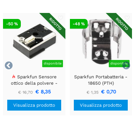
RIDOTTO
RIDOTTO
-50 %
-48 %


disponibile
disponibile
Sparkfun Sensore
Sparkfun Portabatteria -
ottico della polvere -
18650 (PTH)
GP2Y1010AU0F
€ 8,35
€ 0,70
€ 16,70
€ 1,35
Visualizza prodotto
Visualizza prodotto