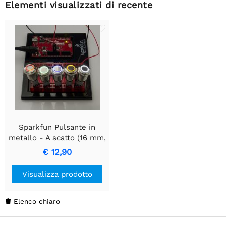
Elementi visualizzati di recente
Sparkfun Pulsante in
metallo - A scatto (16 mm,
bianco)
€ 12,90
Visualizza prodotto
Elenco chiaro
