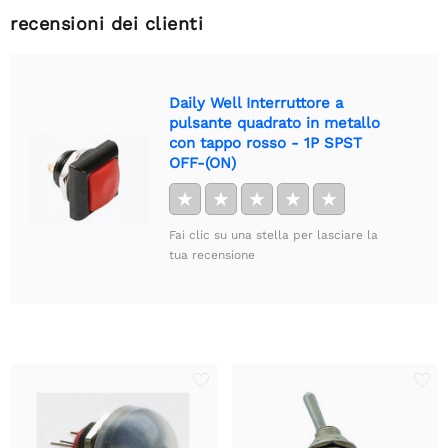
recensioni dei clienti
Daily Well Interruttore a
pulsante quadrato in metallo
con tappo rosso - 1P SPST
OFF-(ON)
★
★
★
★
★
Fai clic su una stella per lasciare la
tua recensione