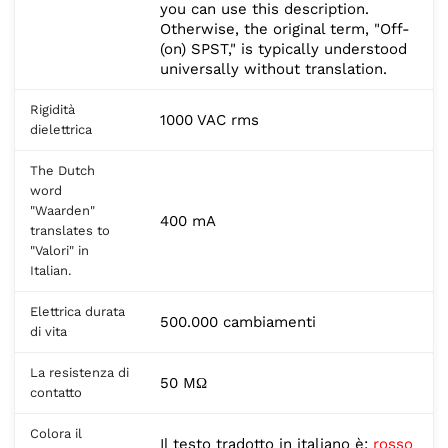
you can use this description.
Otherwise, the original term, "Off-
(on) SPST," is typically understood
universally without translation.
Rigidità
1000 VAC rms
dielettrica
The Dutch
word
"Waarden"
400 mA
translates to
"Valori" in
Italian.
Elettrica durata
500.000 cambiamenti
di vita
La resistenza di
50 MΩ
contatto
Colora il
Il testo tradotto in italiano è:
rosso