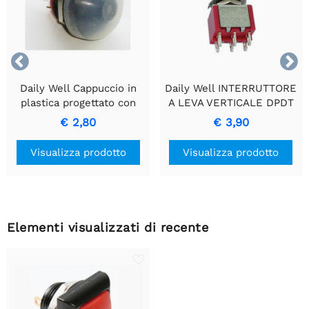


Daily Well Cappuccio in
Daily Well INTERRUTTORE
plastica progettato con
A LEVA VERTICALE DPDT
precisione per interruttori
ON-ON
€ 2,80
€ 3,90
a pulsante in miniatura.
Visualizza prodotto
Visualizza prodotto
Elementi visualizzati di recente