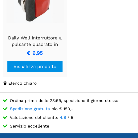
Daily Well Interruttore a
pulsante quadrato in
metallo con tappo rosso -
€ 6,95
1P SPST OFF-(ON)
Visualizza prodotto
Elenco chiaro

Ordina prima delle 23:59, spedizione il giorno stesso
Spedizione gratuita
pio € 150,-
Valutazione del cliente:
4.8
/ 5
Servizio eccellente