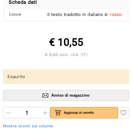
Scheda dati
Il testo tradotto in italiano è:
rosso
Colore
€ 10,55
€ 8,65
escl. I.V.A. (IT)
Esaurito
Avviso di magazzino
Aggiungi al carrello
Mostra sconti sul volume