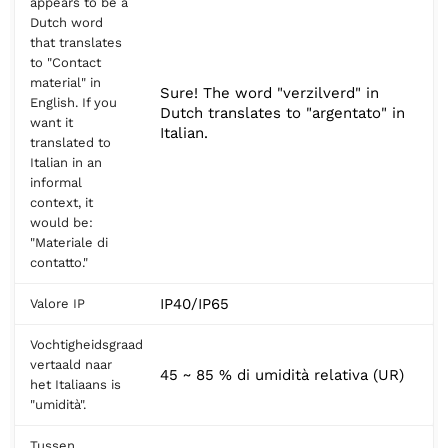
appears to be a
Dutch word
that translates
to "Contact
material" in
Sure! The word "verzilverd" in
English. If you
Dutch translates to "argentato" in
want it
Italian.
translated to
Italian in an
informal
context, it
would be:
"Materiale di
contatto."
IP40/IP65
Valore IP
Vochtigheidsgraad
vertaald naar
45 ~ 85 % di umidità relativa (UR)
het Italiaans is
"umidità".
Tussen