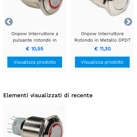


Onpow Interruttore a
Onpow Interruttore
pulsante rotondo in
Rotondo in Metallo DPDT
metallo SPDT 1NO 1NC
2NO 2NC
€ 10,55
€ 11,30
con anello rosso.
Visualizza prodotto
Visualizza prodotto
Elementi visualizzati di recente