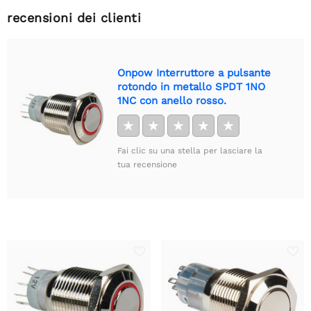
recensioni dei clienti
Onpow Interruttore a pulsante
rotondo in metallo SPDT 1NO
1NC con anello rosso.
★
★
★
★
★
Fai clic su una stella per lasciare la
tua recensione